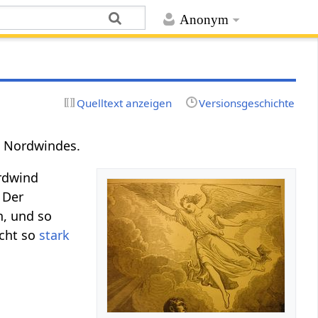
Anonym
Quelltext anzeigen
Versionsgeschichte
es Nordwindes.
rdwind
 Der
, und so
icht so
stark