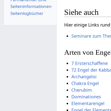
Seiten­­informationen
Siehe auch
Seitenlogbücher
Hier einige Links run
Seminare zum Th
Arten von Enge
7 Ersterschaffene
72 Engel der Kabb
Archangeloi
Chakra Engel
Cherubim
Dominationes
Elementarengel
Engel der Element