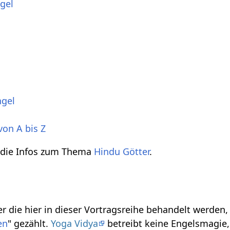
gel
ngel
von A bis Z
h die Infos zum Thema
Hindu Götter
.
r die hier in dieser Vortragsreihe behandelt werden
en
" gezählt.
Yoga Vidya
betreibt keine Engelsmagie, 