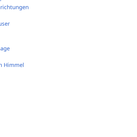
srichtungen
user
tage
en Himmel