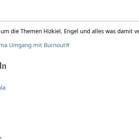
d um die Themen Hizkiel, Engel und alles was damit v
ema Umgang mit Burnout
ln
ala
e