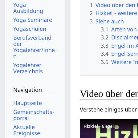
Yoga
1
Video über den 
Ausbildung
2
Hizkiel - weitere
Yoga Seminare
3
Siehe auch
Yogaschulen
3.1
Arten von
3.2
Disclaime
Berufsverband
der
3.3
Engel im 
Yogalehrer/inne
3.4
Engel Sem
n
3.5
Weitere I
Yogalehrer
Verzeichnis
Navigation
Video über de
Hauptseite
Verstehe einiges über
Gemeinschafts­
portal
Aktuelle
Hizkiel - Engel
Ereignisse