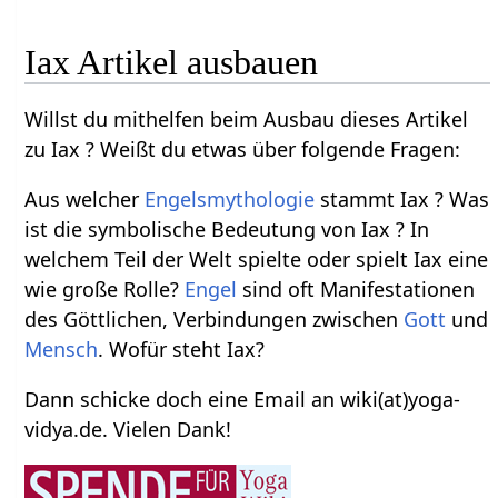
Iax Artikel ausbauen
Willst du mithelfen beim Ausbau dieses Artikel
zu Iax ? Weißt du etwas über folgende Fragen:
Aus welcher
Engelsmythologie
stammt Iax ? Was
ist die symbolische Bedeutung von Iax ? In
welchem Teil der Welt spielte oder spielt Iax eine
wie große Rolle?
Engel
sind oft Manifestationen
des Göttlichen, Verbindungen zwischen
Gott
und
Mensch
. Wofür steht Iax?
Dann schicke doch eine Email an wiki(at)yoga-
vidya.de. Vielen Dank!