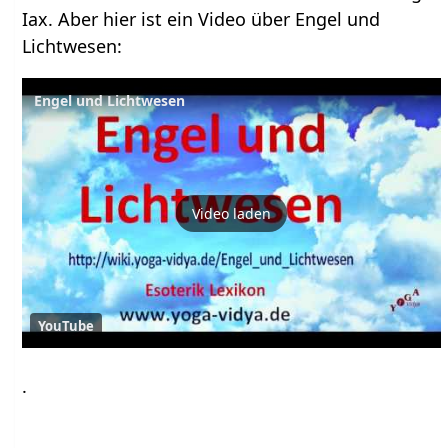
Iax. Aber hier ist ein Video über Engel und
Lichtwesen:
Engel und Lichtwesen
Video laden
YouTube
.