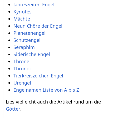
Jahreszeiten-Engel
Kyriotes
Mächte
Neun Chöre der Engel
Planetenengel
Schutzengel
Seraphim
Siderische Engel
Throne
Thronoi
Tierkreiszeichen Engel
Urengel
Engelnamen Liste von A bis Z
Lies vielleicht auch die Artikel rund um die
Götter
.