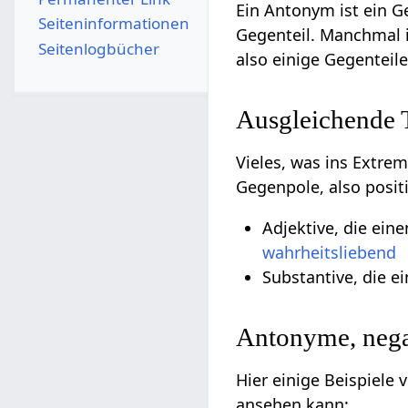
Ein Antonym ist ein 
Seiten­­informationen
Gegenteil. Manchmal 
Seitenlogbücher
also einige Gegenteil
Ausgleichende
Vieles, was ins Extre
Gegenpole, also posi
Adjektive, die ein
wahrheitsliebend
Substantive, die e
Antonyme, nega
Hier einige Beispiele
ansehen kann: