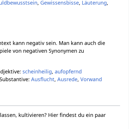
uldbewusstsein
,
Gewissensbisse
,
Läuterung
,
ntext kann negativ sein. Man kann auch die
ispiele von negativen Synonymen zu
djektive:
scheinheilig
,
aufopfernd
Substantive:
Ausflucht
,
Ausrede
,
Vorwand
assen, kultivieren? Hier findest du ein paar