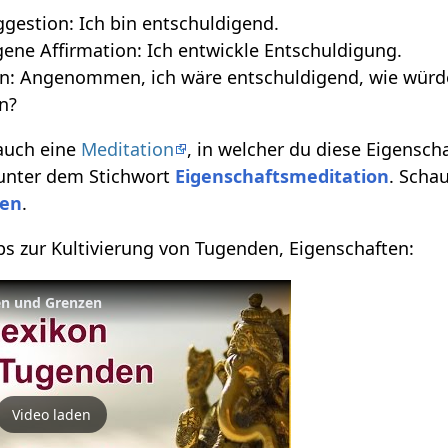
gestion: Ich bin entschuldigend.
ene Affirmation: Ich entwickle Entschuldigung.
n: Angenommen, ich wäre entschuldigend, wie würde 
n?
 auch eine
Meditation
, in welcher du diese Eigensch
 unter dem Stichwort
Eigenschaftsmeditation
. Scha
ten
.
pps zur Kultivierung von Tugenden, Eigenschaften:
ten und Grenzen
Video laden