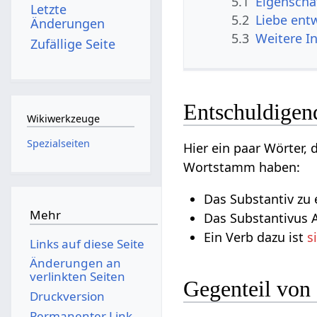
5.1
Eigenscha
Letzte
5.2
Liebe ent
Änderungen
5.3
Weitere I
Zufällige Seite
Entschuldigen
Wikiwerkzeuge
Spezialseiten
Hier ein paar Wörter,
Wortstamm haben:
Das Substantiv zu 
Mehr
Das Substantivus A
Ein Verb dazu ist
s
Links auf diese Seite
Änderungen an
verlinkten Seiten
Gegenteil von
Druckversion
Permanenter Link