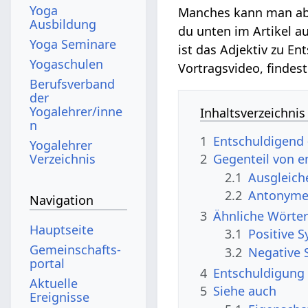
Yoga
Manches kann man ab
Ausbildung
du unten im Artikel a
Yoga Seminare
ist das Adjektiv zu E
Yogaschulen
Vortragsvideo, findes
Berufsverband
der
Yogalehrer/inne
Inhaltsverzeichnis
n
1
Entschuldigend 
Yogalehrer
Verzeichnis
2
Gegenteil von 
2.1
Ausgleic
2.2
Antonyme,
Navigation
3
Ähnliche Wörte
Hauptseite
3.1
Positive 
Gemeinschafts­
3.2
Negative 
portal
4
Entschuldigung 
Aktuelle
5
Siehe auch
Ereignisse