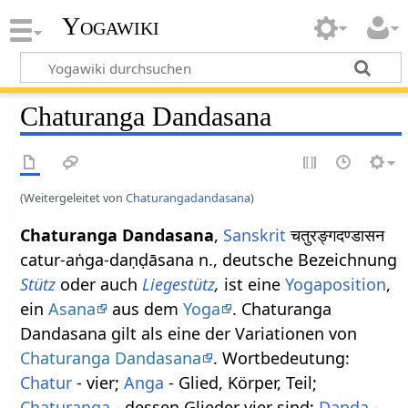
Yogawiki
Chaturanga Dandasana
(Weitergeleitet von
Chaturangadandasana
)
Chaturanga Dandasana
,
Sanskrit
चतुरङ्गदण्डासन
catur-aṅga-daṇḍāsana n., deutsche Bezeichnung
Stütz
oder auch
Liegestütz
,
ist eine
Yogaposition
,
ein
Asana
aus dem
Yoga
. Chaturanga
Dandasana gilt als eine der Variationen von
Chaturanga Dandasana
. Wortbedeutung:
Chatur
- vier;
Anga
- Glied, Körper, Teil;
Chaturanga
- dessen Glieder vier sind;
Danda
-