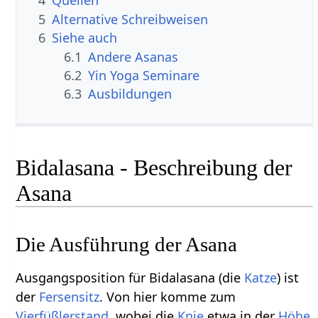
4
Quellen
5
Alternative Schreibweisen
6
Siehe auch
6.1
Andere Asanas
6.2
Yin Yoga Seminare
6.3
Ausbildungen
Bidalasana - Beschreibung der
Asana
Die Ausführung der Asana
Ausgangsposition für Bidalasana (die
Katze
) ist
der
Fersensitz
. Von hier komme zum
Vierfüßlerstand
, wobei die
Knie
etwa in der
Höhe