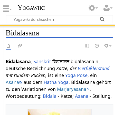
Yogawiki
Bidalasana
Bidalasana
,
Sanskrit
बिडालासन biḍālāsana n.,
deutsche Bezeichnung
Katze; der
Vierfüßlerstand
mit rundem Rücken,
ist eine
Yoga Pose
, ein
Asana
aus dem
Hatha Yoga
. Bidalasana gehört
zu den Variationen von
Marjaryasana
.
Wortbedeutung:
Bidala
- Katze;
Asana
- Stellung.