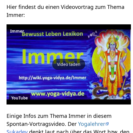
Hier findest du einen Videovortrag zum Thema
Immer‏‎:
Immer
Video laden
YouTube
Einige Infos zum Thema Immer‏‎ in diesem
Spontan-Vortragsvideo. Der
Yogalehrer
Sukadev
denkt laut nach über das Wort bzw. den