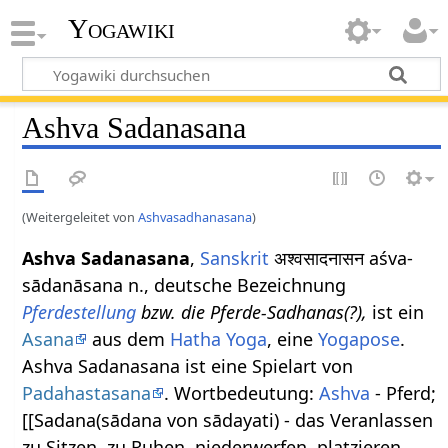
Yogawiki
Ashva Sadanasana
(Weitergeleitet von
Ashvasadhanasana
)
Ashva Sadanasana
,
Sanskrit
अश्वसादनासन aśva-
sādanāsana n., deutsche Bezeichnung
Pferdestellung
bzw. die Pferde-Sadhanas(?),
ist ein
Asana
aus dem
Hatha Yoga
, eine
Yogapose
.
Ashva Sadanasana ist eine Spielart von
Padahastasana
. Wortbedeutung:
Ashva
- Pferd;
[[Sadana(sādana von sādayati) - das Veranlassen
zu Sitzen, zu Ruhen, niederwerfen, platzieren,