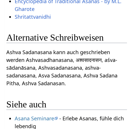
Encyclopedia of Traditional Asanas - by M.L.
Gharote
Shritattvanidhi
Alternative Schreibweisen
Ashva Sadanasana kann auch geschrieben
werden Ashvasadhanasana, अश्वसादनासन, aśva-
sādanāsana, Ashvasadanasana, ashva-
sadanasana, Asva Sadanasana, Ashva Sadana
Pitha, Ashva Sadanasan.
Siehe auch
Asana Seminare
- Erlebe Asanas, fühle dich
lebendig