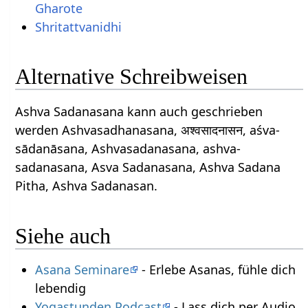
Gharote
Shritattvanidhi
Alternative Schreibweisen
Ashva Sadanasana kann auch geschrieben
werden Ashvasadhanasana, अश्वसादनासन, aśva-
sādanāsana, Ashvasadanasana, ashva-
sadanasana, Asva Sadanasana, Ashva Sadana
Pitha, Ashva Sadanasan.
Siehe auch
Asana Seminare
- Erlebe Asanas, fühle dich
lebendig
Yogastunden Podcast
- Lass dich per Audio