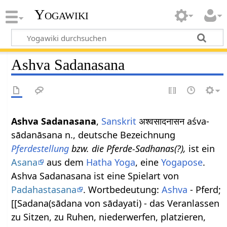
Yogawiki
Ashva Sadanasana
Ashva Sadanasana
,
Sanskrit
अश्वसादनासन aśva-
sādanāsana n., deutsche Bezeichnung
Pferdestellung
bzw. die Pferde-Sadhanas(?),
ist ein
Asana
aus dem
Hatha Yoga
, eine
Yogapose
.
Ashva Sadanasana ist eine Spielart von
Padahastasana
. Wortbedeutung:
Ashva
- Pferd;
[[Sadana(sādana von sādayati) - das Veranlassen
zu Sitzen, zu Ruhen, niederwerfen, platzieren,