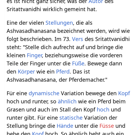
es ist nicht ganz sicher, was der
Autor
des
Sritattvanidhi wirklich gemeint hat.
Eine der vielen
Stellungen
, die als
Ashvasadhanasana bezeichnet werden, wird wie
folgt beschrieben. Im 73.
Vers
des Sritattvanidhi
steht: "Stelle dich aufrecht auf und bringe die
kleinen
Finger
, beziehungsweise die vorderen
Teile der Finger unter die
Füße
. Bewege dann
den
Körper
wie ein
Pferd
. Das ist
Ashvasadhanasana, der Pferdemacher."
Für eine
dynamische
Variation bewege den
Kopf
hoch und runter, so
ähnlich
wie ein Pferd beim
Grasen und auch im Stall den Kopf
hoch
und
runter gibt. Für eine
statische
Variation der
Stellung bringe die
Hände
unter die
Füsse
und
hebe den
Kopf
hoch. So ähnlich hebt auch ein