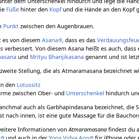
unter dem Unterschenkel hindurch und lege die Händ
die
Füße
hinter den
Kopf
und die Hände an den Kopf g
um
Punkt
zwischen den Augenbrauen.
ßt es von diesem
Asana
, dass es das
Verdauungsfeu
ks verbessert. Von diesem Asana heißt es auch, dass 
pasana
und
Mrityu Bhanjikasana
genannt und ist letz
zweite Stellung, die als Atmaramasana bezeichnet wi
 in den
Lotussitz
Arme zwischen Ober- und
Unterschenkel
hindurch un
anchmal auch als Garbhapindasana bezeichnet, die S
ist nach innen, ist eine gute Massage für die Baucho
weitere Informationen von
Atmaramasana
findest du 
e
und auch in der
Yoga Vidya App
für iPhone oder 