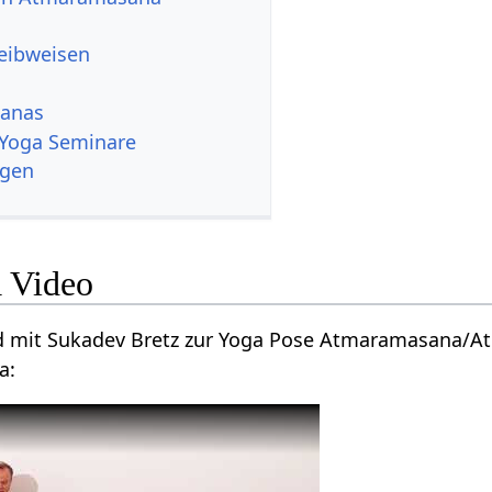
reibweisen
sanas
 Yoga Seminare
ngen
 Video
nd mit Sukadev Bretz zur Yoga Pose Atmaramasana/
a: