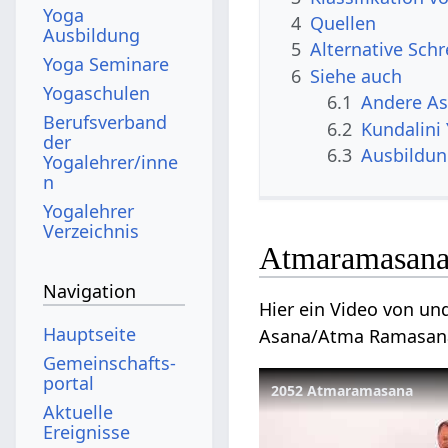
Yoga
4
Quellen
Ausbildung
5
Alternative Sch
Yoga Seminare
6
Siehe auch
Yogaschulen
6.1
Andere A
Berufsverband
6.2
Kundalini
der
6.3
Ausbildu
Yogalehrer/inne
n
Yogalehrer
Verzeichnis
Atmaramasana
Navigation
Hier ein Video von u
Hauptseite
Asana/Atma Ramasan
Gemeinschafts­
portal
2052 Atmaramasana
Aktuelle
Ereignisse