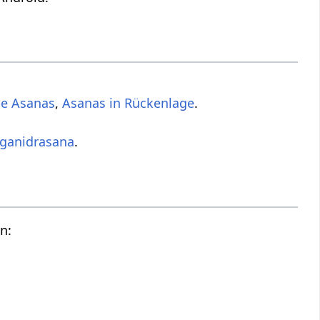
de Asanas
,
Asanas in Rückenlage
.
ganidrasana
.
n: