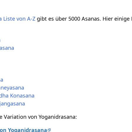
 Liste von A-Z
gibt es über 5000 Asanas. Hier einige
a
tasana
na
aneyasana
dha Konasana
jangasana
e Variation von Yoganidrasana:
 von Yoganidrasana