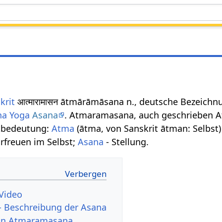
krit
आत्मारामासन ātmārāmāsana n., deutsche Bezeich
ha Yoga
Asana
. Atmaramasana, auch geschrieben At
tbedeutung:
Atma
(ātma, von Sanskrit ātman: Selbst)
Erfreuen im Selbst;
Asana
- Stellung.
Video
 Beschreibung der Asana
 von Atmaramasana