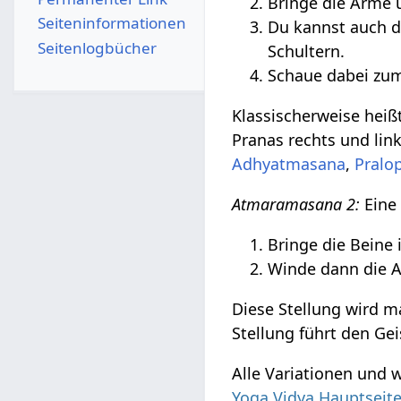
Bringe die Arme 
Seiten­­informationen
Du kannst auch 
Seitenlogbücher
Schultern.
Schaue dabei z
Klassischerweise hei
Pranas rechts und lin
Adhyatmasana
,
Pralo
Atmaramasana 2:
Eine 
Bringe die Beine
Winde dann die 
Diese Stellung wird m
Stellung führt den Ge
Alle Variationen und 
Yoga Vidya Hauptseit