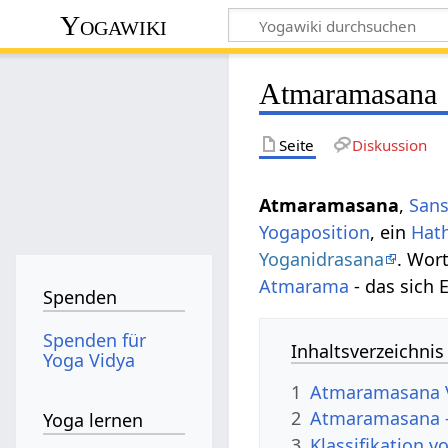
Yogawiki
Atmaramasana
Seite
Diskussion
Atmaramasana
,
Sans
Yogaposition
, ein
Hat
Yoganidrasana
. Wor
Atmarama
- das sich 
Spenden
Spenden für
Inhaltsverzeichnis
Yoga Vidya
1
Atmaramasana 
2
Atmaramasana -
Yoga lernen
3
Klassifikation