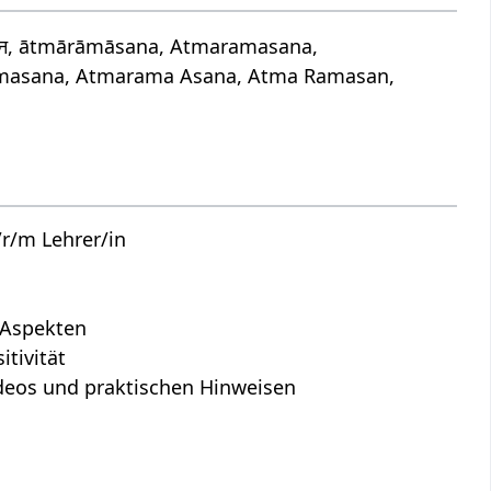
सन, ātmārāmāsana, Atmaramasana,
masana, Atmarama Asana, Atma Ramasan,
r/m Lehrer/in
n Aspekten
tivität
Videos und praktischen Hinweisen