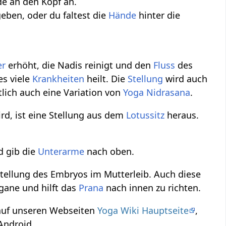
e an den Kopf an.
eben, oder du faltest die
Hände
hinter die
er
erhöht, die Nadis reinigt und den
Fluss
des
es viele
Krankheiten
heilt. Die
Stellung
wird auch
tlich auch eine Variation von
Yoga Nidrasana
.
rd, ist eine Stellung aus dem
Lotussitz
heraus.
d gib die
Unterarme
nach oben.
tellung des Embryos im Mutterleib. Auch diese
rgane und hilft das
Prana
nach innen zu richten.
auf unseren Webseiten
Yoga Wiki Hauptseite
,
Android.