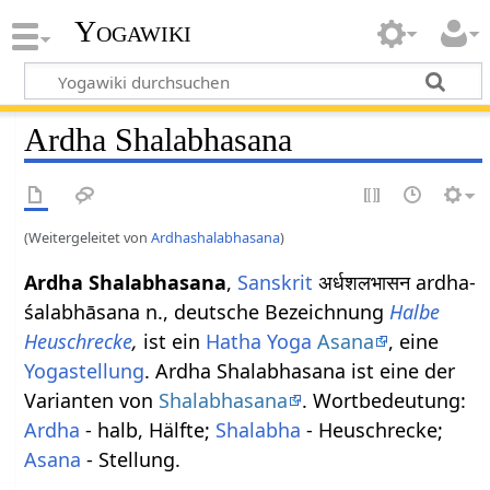
Yogawiki
Ardha Shalabhasana
(Weitergeleitet von
Ardhashalabhasana
)
Ardha Shalabhasana
,
Sanskrit
अर्धशलभासन ardha-
śalabhāsana n., deutsche Bezeichnung
Halbe
Heuschrecke
,
ist ein
Hatha Yoga
Asana
, eine
Yogastellung
. Ardha Shalabhasana ist eine der
Varianten von
Shalabhasana
. Wortbedeutung:
Ardha
- halb, Hälfte;
Shalabha
- Heuschrecke;
Asana
- Stellung.