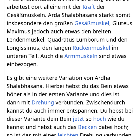
arbeitest dort alleine mit der
Kraft
der
Gesäßmuskeln. Arda Shalabhasana stärkt somit
insbesondere den großen
Gesäßmuskel
, Gluteus
Maximus jedoch auch etwas den breiten
Lendenmuskel, Quadratus Lumborum und den
Longissimus, den langen
Rückenmuskel
im
unteren Teil. Auch die
Armmuskeln
sind etwas
einbezogen.
Es gibt eine weitere Variation von Ardha
Shalabhasana. Hierbei hebst du das Bein etwas
höher als in der ersten Variante und dies ist
dann mit
Drehung
verbunden. Zwischendurch
kannst du auch immer entspannen. Du hebst bei
dieser Variante dein Bein
jetzt
so
hoch
wie du
kannst und hebst auch das
Becken
dabei hoch;
so ist das mit einer
leichten
Drehung verbunden.