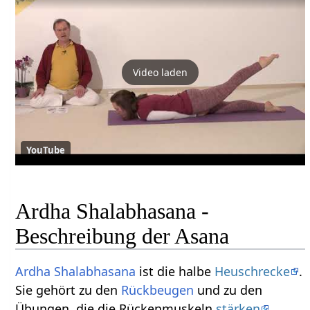
Video laden
YouTube
Ardha Shalabhasana -
Beschreibung der Asana
Ardha
Shalabhasana
ist die halbe
Heuschrecke
.
Sie gehört zu den
Rückbeugen
und zu den
Übungen, die die Rückenmuskeln
stärken
.