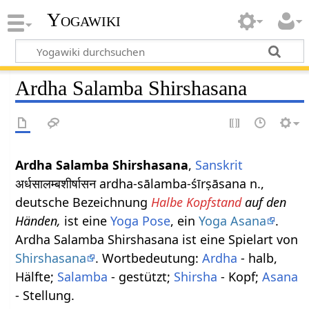
Yogawiki
Ardha Salamba Shirshasana
Ardha Salamba Shirshasana
,
Sanskrit
अर्धसालम्बशीर्षासन ardha-sālamba-śīrṣāsana n.,
deutsche Bezeichnung
Halbe Kopfstand
auf den
Händen,
ist eine
Yoga Pose
, ein
Yoga Asana
.
Ardha Salamba Shirshasana ist eine Spielart von
Shirshasana
. Wortbedeutung:
Ardha
- halb,
Hälfte;
Salamba
- gestützt;
Shirsha
- Kopf;
Asana
- Stellung.