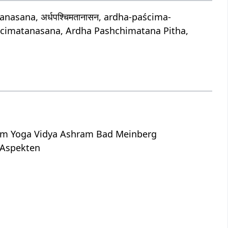
sana, अर्धपश्चिमतानासन, ardha-paścima-
cimatanasana, Ardha Pashchimatana Pitha,
dem Yoga Vidya Ashram Bad Meinberg
n Aspekten