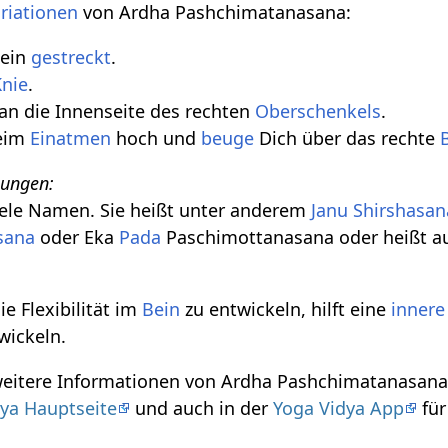
riationen
von Ardha Pashchimatanasana:
Bein
gestreckt
.
Knie
.
 an die Innenseite des rechten
Oberschenkels
.
eim
Einatmen
hoch und
beuge
Dich über das rechte
nungen:
iele Namen. Sie heißt unter anderem
Janu Shirshasan
sana
oder Eka
Pada
Paschimottanasana oder heißt 
ie Flexibilität im
Bein
zu entwickeln, hilft eine
innere
wickeln.
 weitere Informationen von Ardha Pashchimatanasana
ya Hauptseite
und auch in der
Yoga Vidya App
für