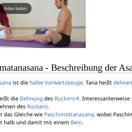
Video laden
matanasana - Beschreibung der As
sana
ist die
halbe Vorwärtsbeuge
. Tana heißt
dehne
eißt die
Dehnung
des
Rückens
. Interessanterweis
ehnen des
Rückens
.
st das Gleiche wie
Paschimottanasana
, wobei Pasch
ßt halb und damit mit einem
Bein
.