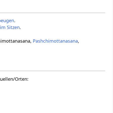
beugen
.
im Sitzen
.
chimottanasana,
Pashchimottanasana
,
uellen/Orten: