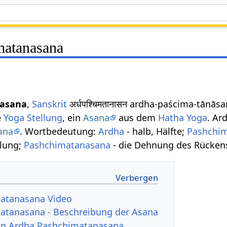
matanasana
nasana
,
Sanskrit
अर्धपश्चिमतानासन ardha-paścima-tānā
e
Yoga Stellung
, ein
Asana
aus dem
Hatha Yoga
. Ar
ana
. Wortbedeutung:
Ardha
- halb, Hälfte;
Pashchi
llung;
Pashchimatanasana
- die Dehnung des Rücken
atanasana Video
atanasana - Beschreibung der Asana
von Ardha Pashchimatanasana