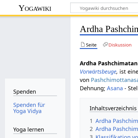
Yogawiki
Ardha Pashchi
Seite
Diskussion
Ardha Pashchimata
Vorwärtsbeuge
,
ist ein
von
Pashchimottanas
Dehnung;
Asana
- Ste
Spenden
Spenden für
Inhaltsverzeichnis
Yoga Vidya
1
Ardha Pashchim
2
Ardha Pashchim
Yoga lernen
3
Klassifikation 