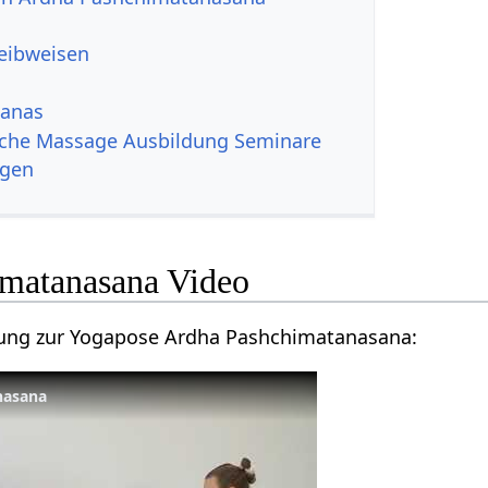
reibweisen
sanas
iche Massage Ausbildung Seminare
ngen
matanasana Video
itung zur Yogapose Ardha Pashchimatanasana:
nasana