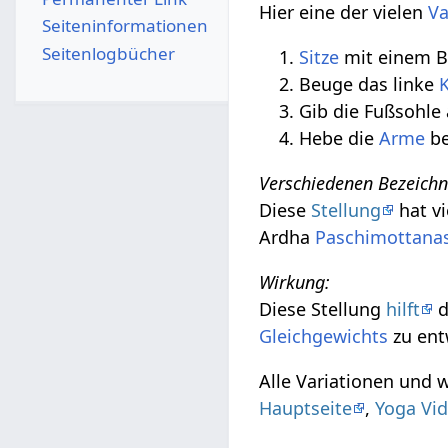
Hier eine der vielen
Va
Seiten­­informationen
Seitenlogbücher
Sitze
mit einem 
Beuge das linke
Gib die Fußsohle
Hebe die
Arme
b
Verschiedenen Bezeich
Diese
Stellung
hat v
Ardha
Paschimottana
Wirkung:
Diese Stellung
hilft
d
Gleichgewichts
zu ent
Alle Variationen und
Hauptseite
,
Yoga Vid