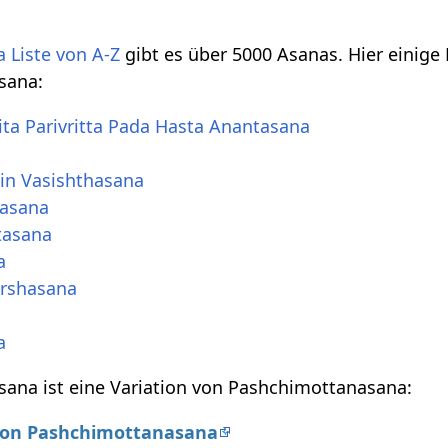
 Liste von A-Z
gibt es über 5000 Asanas. Hier einige
sana:
ta Parivritta Pada Hasta Anantasana
in Vasishthasana
nasana
tasana
a
irshasana
a
ana ist eine Variation von Pashchimottanasana:
 von Pashchimottanasana