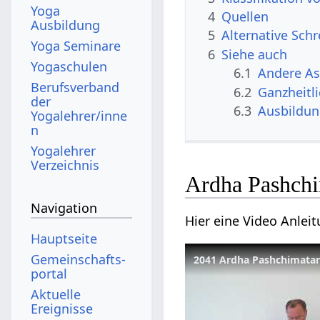
Yoga
4
Quellen
Ausbildung
5
Alternative Sch
Yoga Seminare
6
Siehe auch
Yogaschulen
6.1
Andere A
Berufsverband
6.2
Ganzheitl
der
6.3
Ausbildu
Yogalehrer/inne
n
Yogalehrer
Verzeichnis
Ardha Pashchi
Navigation
Hier eine Video Anle
Hauptseite
Gemeinschafts­
2041 Ardha Pashchimata
portal
Aktuelle
Ereignisse