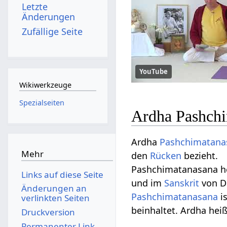
Letzte
Änderungen
Zufällige Seite
YouTube
Wikiwerkzeuge
Spezialseiten
Ardha Pashchi
Ardha
Pashchimatana
Mehr
den
Rücken
bezieht.
Pashchimatanasana h
Links auf diese Seite
und im
Sanskrit
von D
Änderungen an
Pashchimatanasana
i
verlinkten Seiten
beinhaltet. Ardha hei
Druckversion
Permanenter Link