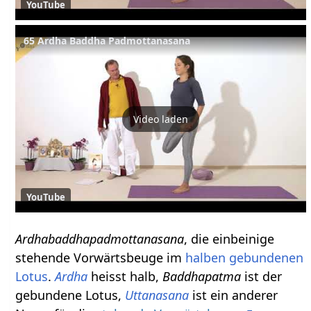
YouTube
65 Ardha Baddha Padmottanasana
Video laden
YouTube
Ardhabaddhapadmottanasana
, die einbeinige
stehende Vorwärtsbeuge im
halben gebundenen
Lotus
.
Ardha
heisst halb,
Baddhapatma
ist der
gebundene Lotus,
Uttanasana
ist ein anderer