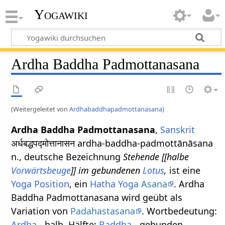
Yogawiki
Ardha Baddha Padmottanasana
(Weitergeleitet von
Ardhabaddhapadmottanasana
)
Ardha Baddha Padmottanasana
,
Sanskrit
अर्धबद्धपद्मोत्तानासन ardha-baddha-padmottānāsana
n., deutsche Bezeichnung
Stehende [[halbe
Vorwärtsbeuge
]] im gebundenen
Lotus
,
ist eine
Yoga Position
, ein
Hatha Yoga
Asana
. Ardha
Baddha Padmottanasana wird geübt als
Variation von
Padahastasana
. Wortbedeutung:
Ardha
- halb, Hälfte;
Baddha
- gebunden,