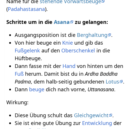
Name für die
stehende Vorwärtsbeuge
(
Padahastasana
).
Schritte um in die
Asana
zu gelangen:
Ausgangsposition ist die
Berghaltung
.
Von hier beuge ein
Knie
und gib das
Fußgelenk
auf den
Oberschenkel
in die
Hüftbeuge.
Dann fasse mit der
Hand
von hinten um den
Fuß
herum. Damit bist du in
Ardha Baddha
Padma
, dem halb-seitig gebundenen
Lotus
.
Dann
beuge
dich nach vorne,
Uttanasana
.
Wirkung:
Diese Übung schult das
Gleichgewicht
.
Sie ist eine gute Übung zur
Entwicklung
der