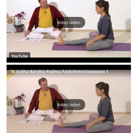
Video laden
YouTube
76 Ardha Bandha Padma Pashchimottanasana 1
Video laden