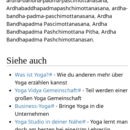
ardha-bandha-padma-paścimottānāsana,
Ardhabaddhapadmapashchimottanasana, ardha-
bandha-padma-paschimottanasana, Ardha
Bandhapadma Pascimottanasana, Ardha
Bandhapadma Pashchimottana Pitha, Ardha
Bandhapadma Pashchimottanasan.
Siehe auch
Was ist Yoga?
- Wie du anderen mehr über
Yoga erzählen kannst
Yoga Vidya Gemeinschaft
- Teil werden einer
großen Yoga Gemeinschaft
Business-Yoga
- Bringe Yoga in die
Unternehmen
Yoga Studio in deiner Nähe
- Yoga lernt man
doch am besten bei eine/r/m Lehrer/in