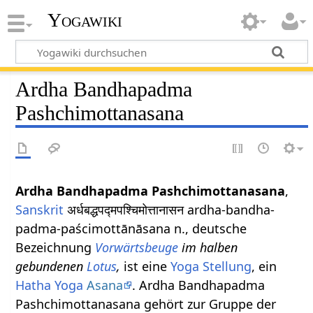
Yogawiki
Ardha Bandhapadma
Pashchimottanasana
Ardha Bandhapadma Pashchimottanasana
,
Sanskrit
अर्धबद्धपद्मपश्चिमोत्तानासन ardha-bandha-
padma-paścimottānāsana n., deutsche
Bezeichnung
Vorwärtsbeuge
im halben
gebundenen
Lotus
,
ist eine
Yoga Stellung
, ein
Hatha Yoga
Asana
. Ardha Bandhapadma
Pashchimottanasana gehört zur Gruppe der