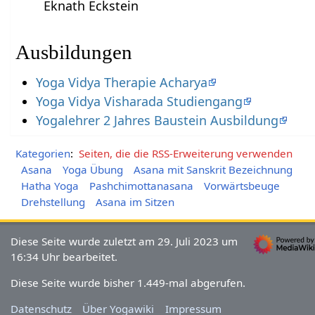
Eknath Eckstein
Ausbildungen
Yoga Vidya Therapie Acharya
Yoga Vidya Visharada Studiengang
Yogalehrer 2 Jahres Baustein Ausbildung
Kategorien
:
Seiten, die die RSS-Erweiterung verwenden
Asana
Yoga Übung
Asana mit Sanskrit Bezeichnung
Hatha Yoga
Pashchimottanasana
Vorwärtsbeuge
Drehstellung
Asana im Sitzen
Diese Seite wurde zuletzt am 29. Juli 2023 um
16:34 Uhr bearbeitet.
Diese Seite wurde bisher 1.449-mal abgerufen.
Datenschutz
Über Yogawiki
Impressum