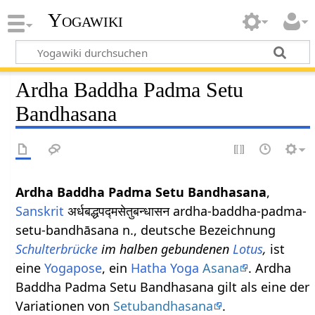
Yogawiki
Ardha Baddha Padma Setu
Bandhasana
Ardha Baddha Padma Setu Bandhasana
,
Sanskrit
अर्धबद्धपद्मसेतुबन्धासन ardha-baddha-padma-
setu-bandhāsana n., deutsche Bezeichnung
Schulterbrücke
im halben gebundenen
Lotus
,
ist
eine
Yogapose
, ein
Hatha Yoga
Asana
. Ardha
Baddha Padma Setu Bandhasana gilt als eine der
Variationen von
Setubandhasana
.