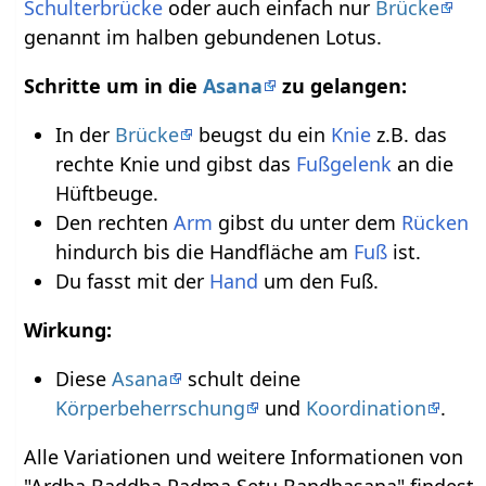
Schulterbrücke
oder auch einfach nur
Brücke
genannt im halben gebundenen Lotus.
Schritte um in die
Asana
zu gelangen:
In der
Brücke
beugst du ein
Knie
z.B. das
rechte Knie und gibst das
Fußgelenk
an die
Hüftbeuge.
Den rechten
Arm
gibst du unter dem
Rücken
hindurch bis die Handfläche am
Fuß
ist.
Du fasst mit der
Hand
um den Fuß.
Wirkung:
Diese
Asana
schult deine
Körperbeherrschung
und
Koordination
.
Alle Variationen und weitere Informationen von
"Ardha Baddha Padma Setu Bandhasana" findest