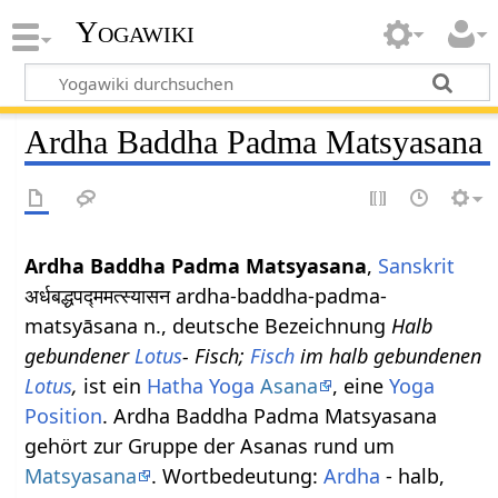
Yogawiki
Ardha Baddha Padma Matsyasana
Ardha Baddha Padma Matsyasana
,
Sanskrit
अर्धबद्धपद्ममत्स्यासन ardha-baddha-padma-
matsyāsana n., deutsche Bezeichnung
Halb
gebundener
Lotus
- Fisch;
Fisch
im halb gebundenen
Lotus
,
ist ein
Hatha Yoga
Asana
, eine
Yoga
Position
. Ardha Baddha Padma Matsyasana
gehört zur Gruppe der Asanas rund um
Matsyasana
. Wortbedeutung:
Ardha
- halb,