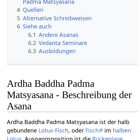
Padma Matsyasana
4
Quellen
5
Alternative Schreibweisen
6
Siehe auch
6.1
Andere Asanas
6.2
Vedanta Seminare
6.3
Ausbildungen
Ardha Baddha Padma
Matsyasana - Beschreibung der
Asana
Ardha Baddha Padma Matsyasana ist der halb
gebundene
Lotus-Fisch
, oder
Fisch
im
halben
Lotus
. Ausgangsposition ist die
Rückenlage
.