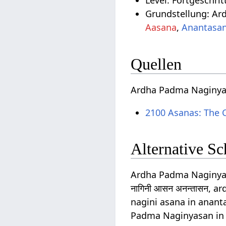
Level: Fortgeschrit
Grundstellung: Ar
Aasana
,
Anantasa
Quellen
Ardha Padma Naginyas
2100 Asanas: The 
Alternative S
Ardha Padma Naginyas
नागिनी आसन अनन्तासन,
nagini asana in anan
Padma Naginyasan in