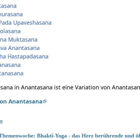
kasana
nurasana
Pada Upaveshasana
olasana
ana Muktasana
va Anantasana
ha Hastapadasana
tanasana
tanasana
ana in Anantasana ist eine Variation von Anantasan
 von Anantasana
6 Themenwoche: Bhakti-Yoga - das Herz berührende und ö