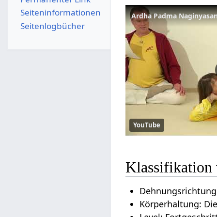
Seiten­­informationen
Ardha Padma Naginyasana
Seitenlogbücher
YouTube
Klassifikatio
Dehnungsrichtung
Körperhaltung: Di