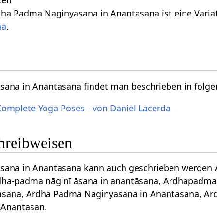
ten
dha Padma Naginyasana in Anantasana ist eine Vari
na
.
ana in Anantasana findet man beschrieben in folg
Complete Yoga Poses - von Daniel Lacerda
chreibweisen
ana in Anantasana kann auch geschrieben werden Ar
 ardha-padma nāginī āsana in anantāsana, Ardhapadm
tasana, Ardha Padma Naginyasana in Anantasana, Ar
 Anantasan.