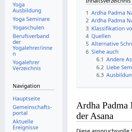
Inhaltsverzeichnis
Yoga
Ausbildung
1
Ardha Padma Na
Yoga Seminare
2
Ardha Padma Na
Yogaschulen
3
Klassifikation 
Berufsverband
4
Quellen
der
5
Alternative Sch
Yogalehrer/inne
6
Siehe auch
n
6.1
Andere A
Yogalehrer
6.2
Liebe Sem
Verzeichnis
6.3
Ausbildu
Navigation
Hauptseite
Ardha Padma N
Gemeinschafts­
portal
der Asana
Aktuelle
Ereignisse
Diese anspruchsvolle 