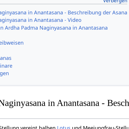
ginyasana in Anantasana - Beschreibung der Asana
ginyasana in Anantasana - Video
von Ardha Padma Naginyasana in Anantasana
reibweisen
sanas
inare
ngen
aginyasana in Anantasana - Besc
Stellung vereint halben
Lotus
und Meejungfrau-Stellu