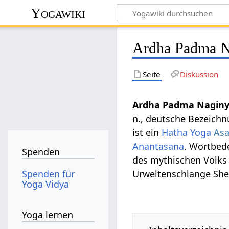
Yogawiki
Ardha Padma N
Seite
Diskussion
Ardha Padma Naginy
n., deutsche Bezeich
ist ein
Hatha Yoga
As
Anantasana
. Wortbed
Spenden
des mythischen Volks
Spenden für
Urweltenschlange Shes
Yoga Vidya
Yoga lernen