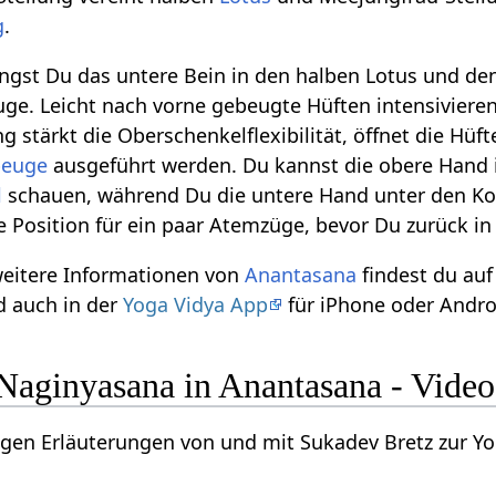
g
.
ngst Du das untere Bein in den halben Lotus und de
uge. Leicht nach vorne gebeugte Hüften intensivieren
ng stärkt die Oberschenkelflexibilität, öffnet die Hüf
beuge
ausgeführt werden. Du kannst die obere Hand
l
schauen, während Du die untere Hand unter den Kopf
e Position für ein paar Atemzüge, bevor Du zurück i
weitere Informationen von
Anantasana
findest du au
 auch in der
Yoga Vidya App
für iPhone oder Andro
aginyasana in Anantasana - Video
inigen Erläuterungen von und mit Sukadev Bretz zur