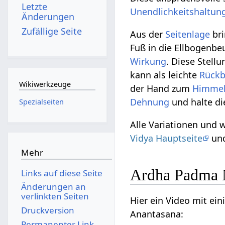
Letzte
Unendlichkeitshaltun
Änderungen
Zufällige Seite
Aus der
Seitenlage
bri
Fuß in die Ellbogenbe
Wirkung
. Diese Stellu
kann als leichte
Rück
Wikiwerkzeuge
der Hand zum
Himme
Dehnung
und halte di
Spezialseiten
Alle Variationen und 
Vidya Hauptseite
und
Mehr
Ardha Padma N
Links auf diese Seite
Änderungen an
verlinkten Seiten
Hier ein Video mit e
Druckversion
Anantasana:
Permanenter Link