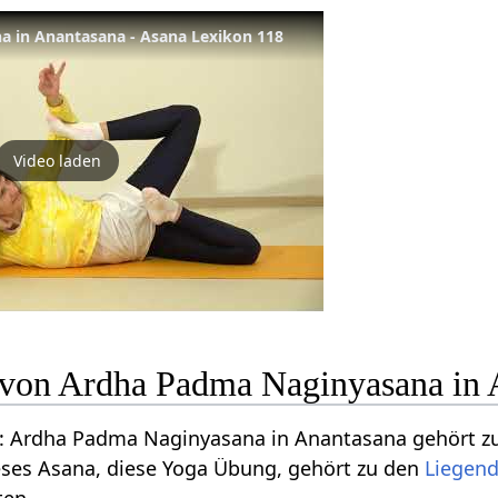
 in Anantasana - Asana Lexikon 118
Video laden
n von Ardha Padma Naginyasana in 
: Ardha Padma Naginyasana in Anantasana gehört z
eses Asana, diese Yoga Übung, gehört zu den
Liegen