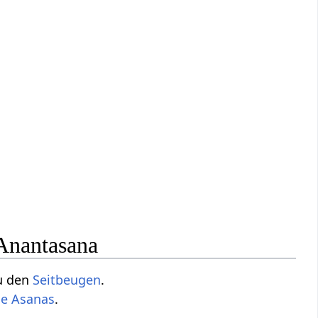
Anantasana
u den
Seitbeugen
.
de Asanas
.