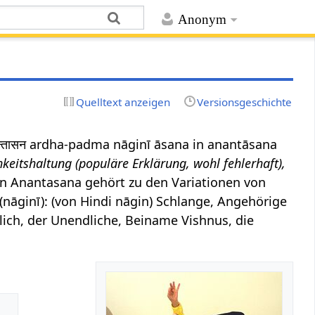
Anonym
Quelltext anzeigen
Versionsgeschichte
अनन्तासन ardha-padma nāginī āsana in anantāsana
keitshaltung (populäre Erklärung, wohl fehlerhaft),
n Anantasana gehört zu den Variationen von
 (nāginī): (von Hindi nāgin) Schlange, Angehörige
ich, der Unendliche, Beiname Vishnus, die