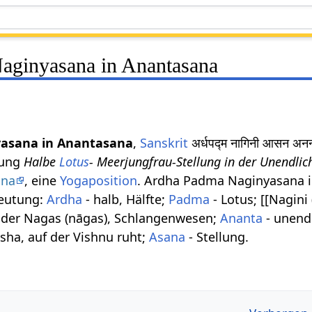
aginyasana in Anantasana
asana in Anantasana
,
Sanskrit
अर्धपद्म नागिनी आसन 
nung
Halbe
Lotus
- Meerjungfrau-Stellung in der Unendlich
ana
, eine
Yogaposition
. Ardha Padma Naginyasana i
eutung:
Ardha
- halb, Hälfte;
Padma
- Lotus; [[Nagini
 der Nagas (nāgas), Schlangenwesen;
Ananta
- unendl
ha, auf der Vishnu ruht;
Asana
- Stellung.