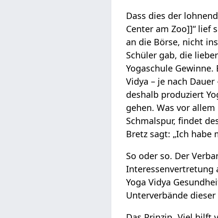
Dass dies der lohnende
Center am Zoo]]“ lief 
an die Börse, nicht ins
Schüler gab, die liebe
Yogaschule Gewinne. 
Vidya – je nach Dauer
deshalb produziert Yo
gehen. Was vor allem 
Schmalspur, findet de
Bretz sagt: „Ich hab
So oder so. Der Verba
Interessenvertretung 
Yoga Vidya Gesundhei
Unterverbände dieser
Das Prinzip „Viel hilf