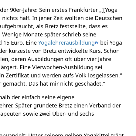
er 90er-Jahre: Sein erstes Frankfurter „[[Yoga
 nichts half. In jener Zeit wollten die Deutschen
aufgebraucht, als Bretz feststellte, dass es
og. Wenige Monate später schrieb seine
 15 Euro. Eine
Yogalehrerausbildung
bei Yoga
der kürzeste von Bretz entwickelte Kurs. Schon
len, deren Ausbildungen oft über vier Jahre
 ärgert. Eine Vierwochen-Ausbildung sei
in Zertifikat und werden aufs Volk losgelassen.“
 gemacht. Das hat mir nicht geschadet.“
alb der einfach seine eigene
ehrer. Später gründete Bretz einen Verband der
rapeuten sowie zwei Über- und sechs
e verwandelt: Unter seinem gelben Yogakittel trägt