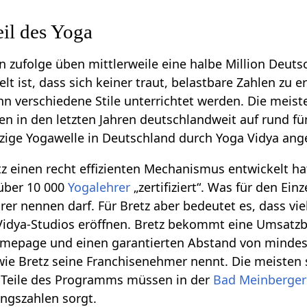
il des Yoga
 zufolge üben mittlerweile eine halbe Million Deutsc
elt ist, dass sich keiner traut, belastbare Zahlen zu 
zehn verschiedene Stile unterrichtet werden. Die mei
n in den letzten Jahren deutschlandweit auf rund fün
tzige Yogawelle in Deutschland durch Yoga Vidya an
etz einen recht effizienten Mechanismus entwickelt h
 über 10 000
Yogalehrer
„zertifiziert“. Was für den Ein
rer nennen darf. Für Bretz aber bedeutet es, dass vi
dya-Studios eröffnen. Bretz bekommt eine Umsatzbet
omepage und einen garantierten Abstand von mindes
wie Bretz seine Franchisenehmer nennt. Die meisten s
. Teile des Programms müssen in der
Bad Meinberger
ngszahlen sorgt.