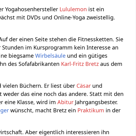
Der Yogahosenhersteller
Lululemon
ist ein
ächst mit DVDs und Online-Yoga zweistellig.
Auf der einen Seite stehen die Fitnessketten. Sie
ar Stunden im Kursprogramm kein Interesse an
 eine biegsame
Wirbelsäule
und ein gütiges
Sohn des Sofafabrikanten
Karl-Fritz Bretz
aus dem
 vielen Büchern. Er liest über
Cäsar
und
st weder das eine noch das andere. Statt mit den
r eine Klasse, wird im
Abitur
Jahrgangsbester.
lger
wünscht, macht Bretz ein
Praktikum
in der
rtschaft. Aber eigentlich interessieren ihn