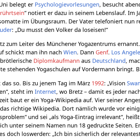
Uni belegt er
Psychologievorlesungen
, besucht aben
rührtsein
“ notiert er dazu in seinem Lebenslauf. Im J
r Isomatte im Übungsraum. Der Vater telefoniert nun
uder
: „Du musst den Volker da loseisen!“
etz zum Leiter des Münchener Yogazentrums ernannt.
auf schickt man ihn nach
Wien
. Dann
Genf
.
Los Angel
nbrötlerische
Diplomkaufmann
aus
Deutschland
, mac
eite stehenden Yogaschulen auf Vordermann bringt. Br
 das so. Bis zu jenem Tag im März
1992
: „Vision
Swa
en“, steht im
Internet
, wo Bretz – damit es jeder n
zeit baut er ein Yoga-Wikipedia auf. Vier seiner Anges
 das richtige Wikipedia. Dort nämlich wurde vor einig
sproblem“ und sei „als Yoga-Eintrag irrelevant“, heiß
ich unter seinem Namen nun 18 gedruckte Seiten. Er 
es doch loswerden: „Ich bin sicherlich der relevante