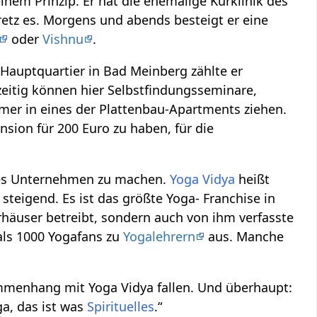
nem Prinzip. Er hat die ehemalige Kurklinik des
etz es. Morgens und abends besteigt er eine
oder
Vishnu
.
s Hauptquartier in Bad Meinberg zählte er
zeitig können hier Selbstfindungsseminare,
mer in eines der Plattenbau-Apartments ziehen.
nsion für 200 Euro zu haben, für die
es Unternehmen zu machen.
Yoga Vidya
heißt
teigend. Es ist das größte Yoga- Franchise in
rhäuser betreibt, sondern auch von ihm verfasste
 als 1000 Yogafans zu
Yogalehrern
aus. Manche
ammenhang mit Yoga Vidya fallen. Und überhaupt:
ga, das ist was
Spirituelles
.“