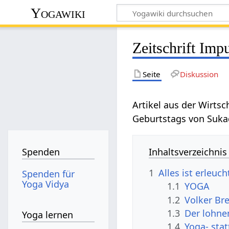
Yogawiki
Zeitschrift Imp
Seite
Diskussion
Artikel aus der Wirts
Geburtstags von Suka
Inhaltsverzeichnis
Spenden
1
Alles ist erleuch
Spenden für
Yoga Vidya
1.1
YOGA
1.2
Volker Br
1.3
Der lohne
Yoga lernen
1.4
Yoga- stat