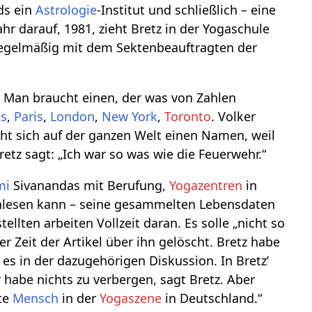
ds ein
Astrologie
-Institut und schließlich – eine
ahr darauf, 1981, zieht Bretz in der Yogaschule
 regelmäßig mit dem Sektenbeauftragten der
 Man braucht einen, der was von Zahlen
es
,
Paris
,
London
,
New York
,
Toronto
. Volker
ht sich auf der ganzen Welt einen Namen, weil
etz sagt: „Ich war so was wie die Feuerwehr.“
mi
Sivanandas mit Berufung,
Yogazentren
in
achlesen kann – seine gesammelten Lebensdaten
tellten arbeiten Vollzeit daran. Es solle „nicht so
er Zeit der Artikel über ihn gelöscht. Bretz habe
t es in der dazugehörigen Diskussion. In Bretz’
habe nichts zu verbergen, sagt Bretz. Aber
ste
Mensch
in der
Yogaszene
in Deutschland.“