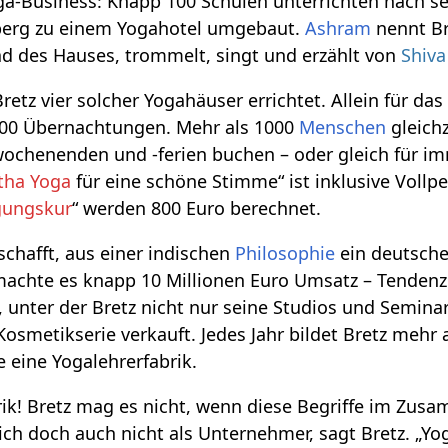
ga-Business: Knapp 100 Schulen unterrichten nach sei
berg zu einem Yogahotel umgebaut.
Ashram
nennt Br
des Hauses, trommelt, singt und erzählt von
Shiva
etz vier solcher Yogahäuser errichtet. Allein für da
000 Übernachtungen. Mehr als 1000
Menschen
gleich
ochenenden und -ferien buchen – oder gleich für im
tha Yoga
für eine schöne Stimme“ ist inklusive Vollpe
gungskur
“ werden 800 Euro berechnet.
schafft, aus einer indischen
Philosophie
ein deutsch
achte es knapp 10 Millionen Euro Umsatz – Tendenz s
 unter der Bretz nicht nur seine Studios und Semina
Kosmetikserie verkauft. Jedes Jahr bildet Bretz mehr
e eine Yogalehrerfabrik.
rik! Bretz mag es nicht, wenn diese Begriffe im Zus
ch doch auch nicht als Unternehmer, sagt Bretz. „Yo