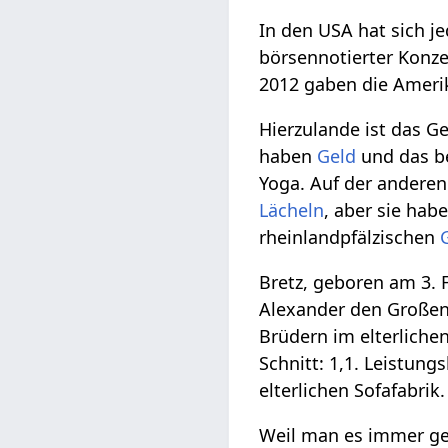
In den USA hat sich j
börsennotierter Konze
2012 gaben die Amerik
Hierzulande ist das G
haben
Geld
und das be
Yoga. Auf der anderen
Lächeln
, aber sie hab
rheinlandpfälzischen
Bretz, geboren am 3. 
Alexander den Großen.
Brüdern im elterliche
Schnitt: 1,1. Leistung
elterlichen Sofafabrik
Weil man es immer ge