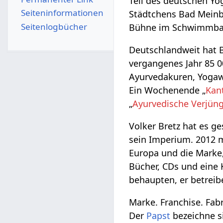
Teil des deutschen Yo
Seiten­­informationen
Städtchens Bad Mein
Seitenlogbücher
Bühne im Schwimmbad 
Deutschlandweit hat Br
vergangenes Jahr 85 
Ayurvedakuren, Yogaw
Ein Wochenende „
Kan
„
Ayurvedische Verjün
Volker Bretz hat es ge
sein Imperium. 2012 m
Europa und die Marke,
Bücher, CDs und eine 
behaupten, er betreib
Marke. Franchise. Fab
Der
Papst
bezeichne si