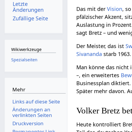
Letzte
Das mit der
Vision
, so
Änderungen
pfälzischer Akzent, si
Zufällige Seite
Auslastung in Prozent
sagt Bretz – und weni
Der Meister, das ist
Sw
Wikiwerkzeuge
Sivananda
starb 1963.
Spezialseiten
Man könne das nicht i
–, ein erweitertes
Bew
Businessplan diktiert. 
Mehr
Später mehr davon. A
Links auf diese Seite
Volker Bretz be
Änderungen an
verlinkten Seiten
Druckversion
Heute kontrolliert B
Permanenter Link