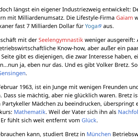
edoch längst ein eigener Industriezweig entwickelt: 
rn mit Milliardenumsatz. Die Lifestyle-Firma
Gaiam
w
aner fast 7 Milliarden Dollar für
Yoga
aus.
eschäft mit der
Seelengymnastik
weniger ausgereift: 
triebswirtschaftliche Know-how, aber außer ein pa
 Seite gibt es diejenigen, die zwar Interesse haben,
en...nun ja, eben nur das. Und es gibt Volker Bretz. 
Gensingen
.
Februar 1963, ist ein Junge mit wenigen Freunden und
 Dass sie mächtig, aber nie glücklich waren. Bretz i
n Partykeller Mädchen zu beeindrucken, überspringt e
skurs:
Mathematik
. Weil der Vater sich ihn als
Nachfo
. Er fühlt sich weit entfernt vom
Glück
.
brauchen kann, studiert Bretz in
München
Betriebswi