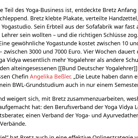
 Teil des Yoga-Business ist, entdeckte Bretz Anfang d
schleppend. Bretz klebte Plakate, verteilte Handzettel,
 Yogastudio. Sein Erbteil aus der Sofafabrik war fast 
r Lehrer sein wollten – und die richtigen Schlüsse z
Eine gewöhnliche Yogastunde kostet zwischen 10 und
 – zwischen 3000 und 7000 Euro. Vier Wochen dauert 
ga Vidya wesentlich mehr Yogalehrer als andere Schu
den alteingesessenen [[Bund Deutscher Yogalehrer]]
ssen Chefin
Angelika Beßler
. „Die Leute haben dann e
e mein BWL-Grundstudium auch in nur einem Semester
nd weigert sich, mit Bretz zusammenzuarbeiten, wesh
aufgemacht hat: den Berufsverband der Yoga Vidya L
tsberater, einen Verband der Yoga- und Ayurvedathe
 Verbände.
t viel“ hat Bretz auch in eine effektive Onlinestrategi