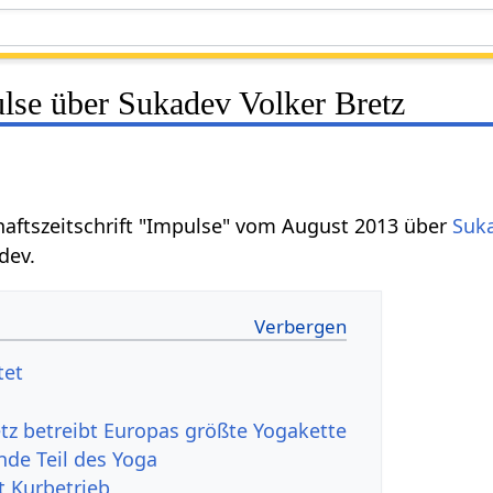
ulse über Sukadev Volker Bretz
chaftszeitschrift "Impulse" vom August 2013 über
Suka
dev.
tet
etz betreibt Europas größte Yogakette
nde Teil des Yoga
t Kurbetrieb