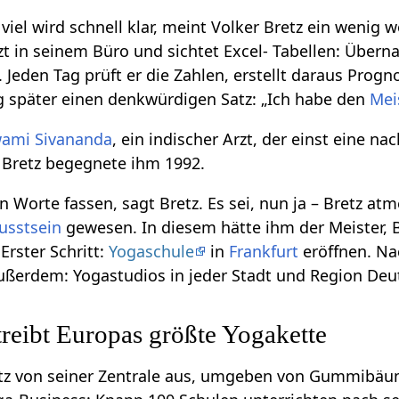
 viel wird schnell klar, meint Volker Bretz ein wenig w
tzt in seinem Büro und sichtet Excel- Tabellen: Über
. Jeden Tag prüft er die Zahlen, erstellt daraus Prog
g später einen denkwürdigen Satz: „Ich habe den
Mei
ami Sivananda
, ein indischer Arzt, der einst eine 
 Bretz begegnete ihm 1992.
n Worte fassen, sagt Bretz. Es sei, nun ja – Bretz a
usstsein
gewesen. In diesem hätte ihm der Meister, B
Erster Schritt:
Yogaschule
in
Frankfurt
eröffnen. Na
ußerdem: Yogastudios in jeder Stadt und Region Deu
treibt Europas größte Yogakette
retz von seiner Zentrale aus, umgeben von Gummibäu