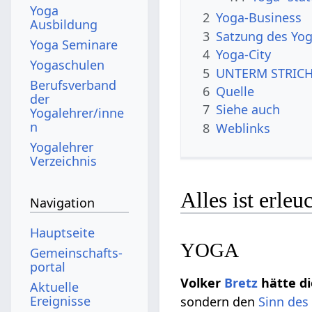
Yoga
2
Yoga-Business
Ausbildung
3
Satzung des Yog
Yoga Seminare
4
Yoga-City
Yogaschulen
5
UNTERM STRIC
Berufsverband
6
Quelle
der
7
Siehe auch
Yogalehrer/inne
n
8
Weblinks
Yogalehrer
Verzeichnis
Alles ist erleu
Navigation
Hauptseite
YOGA
Gemeinschafts­
portal
Volker
Bretz
hätte d
Aktuelle
Ereignisse
sondern den
Sinn des