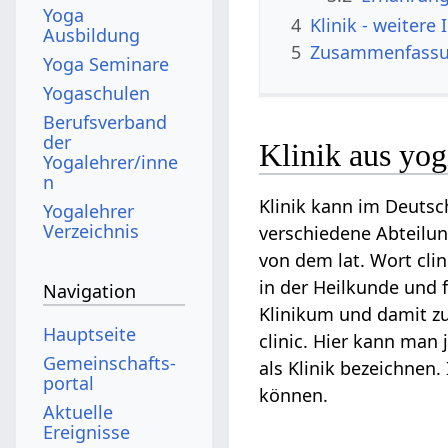
Yoga
4
Klinik‏‎ - weiter
Ausbildung
5
Zusammenfass
Yoga Seminare
Yogaschulen
Berufsverband
der
Klinik aus yog
Yogalehrer/inne
n
Klinik kann im Deuts
Yogalehrer
Verzeichnis
verschiedene Abteilun
von dem lat. Wort cli
in der Heilkunde und 
Navigation
Klinikum und damit z
Hauptseite
clinic. Hier kann man 
Gemeinschafts­
als Klinik bezeichnen.
portal
können.
Aktuelle
Ereignisse