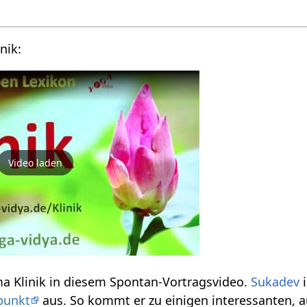
Vortragsvideo über Klinik‏‎:
Video laden
Einige Infos zum Thema Klinik‏‎ in diesem Spontan-Vortragsvideo.
Sukadev
i
punkt
aus. So kommt er zu einigen interessanten,