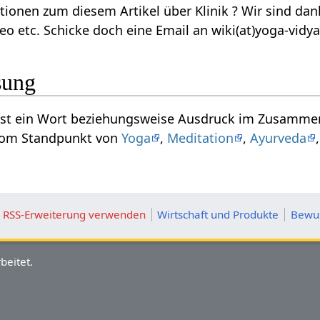
ikel über Klinik‏‎ ? Wir sind dankbar für jede Ergänzung, Verbesserung,
eo etc. Schicke doch eine Email an wiki(at)yoga-vidy
sung
 vom Standpunkt von
Yoga
,
Meditation
,
Ayurveda
ie RSS-Erweiterung verwenden
Wirtschaft und Produkte
Bewus
beitet.