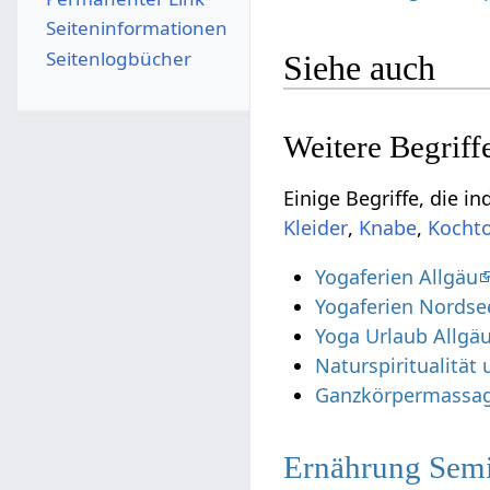
Seiten­­informationen
Seitenlogbücher
Siehe auch
,
,
Yogaferien Allgäu
Yogaferien Nordse
Yoga Urlaub Allgä
Naturspiritualitä
Ganzkörpermassag
Ernährung Sem