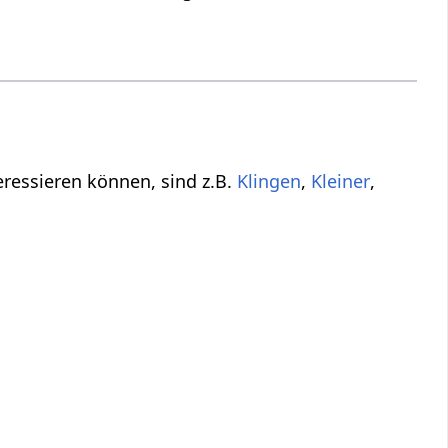
nik‏‎, aber dich vielleicht interessieren können, sind z.B.
,
,