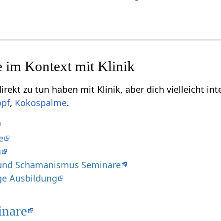
Einige Begriffe, die indirekt zu tun haben mit Kli
,
.
e
u
t und Schamanismus Seminare
e Ausbildung
inare