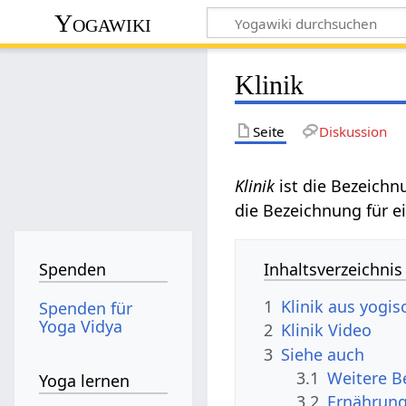
Yogawiki
Klinik
Seite
Diskussion
ist die Bezeichn
die Bezeichnung für e
Inhaltsverzeichnis
Spenden
1
Klinik aus yogis
Spenden für
Yoga Vidya
2
Klinik‏‎ Video
3
Siehe auch
3.1
Yoga lernen
3.2
Ernährun