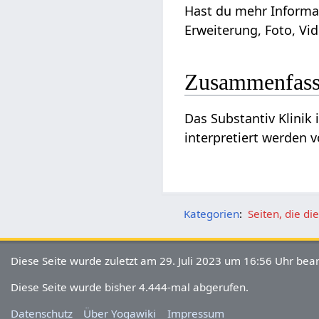
Hast du mehr Informationen zum diesem Art
Erweiterung, Foto, Vid
Zusammenfas
Das Substantiv Klinik‏‎ ist ein Wort beziehungsweise Ausdruck im Zusammenhang von Wirtschaft und Produkte und kann
interpretiert werden
Kategorien
:
Seiten, die d
Diese Seite wurde zuletzt am 29. Juli 2023 um 16:56 Uhr bear
Diese Seite wurde bisher 4.444-mal abgerufen.
Datenschutz
Über Yogawiki
Impressum