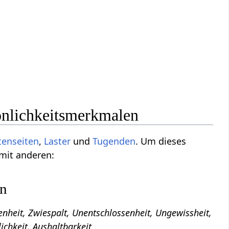
önlichkeitsmerkmalen
tenseiten
,
Laster
und
Tugenden
. Um dieses
 mit anderen:
en
enheit, Zwiespalt, Unentschlossenheit, Ungewissheit,
ichkeit, Aushaltbarkeit
.