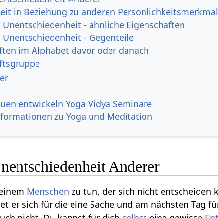
eit in Beziehung zu anderen Persönlichkeitsmerkma
Unentschiedenheit - ähnliche Eigenschaften
Unentschiedenheit - Gegenteile
ften im Alphabet davor oder danach
ftsgruppe
er
auen entwickeln Yoga Vidya Seminare
nformationen zu Yoga und Meditation
entschiedenheit Anderer
t einem
Menschen
zu tun, der sich nicht entscheiden k
et er sich für die eine Sache und am nächsten Tag fü
uch nicht. Du kannst für dich
selbst
eine gewisse
En