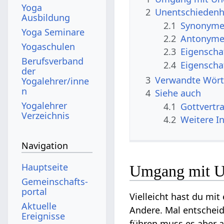
Yoga
2
Unentschiedenh
Ausbildung
2.1
Synonyme 
Yoga Seminare
2.2
Antonyme 
Yogaschulen
2.3
Eigenscha
Berufsverband
2.4
Eigenscha
der
3
Verwandte Wört
Yogalehrer/inne
n
4
Siehe auch
Yogalehrer
4.1
Gottvertr
Verzeichnis
4.2
Weitere I
Navigation
Hauptseite
Umgang mit Un
Gemeinschafts­
portal
Vielleicht hast du mi
Aktuelle
Andere. Mal entscheid
Ereignisse
führen muss es aber a