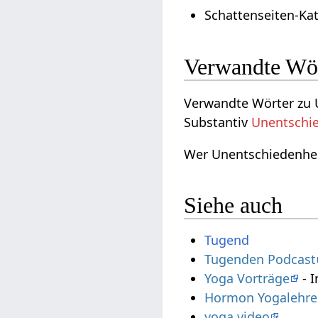
Schattenseiten-Ka
Verwandte Wö
Verwandte Wörter zu 
Substantiv
Unentschi
Wer Unentschiedenheit
Siehe auch
Tugend
Tugenden Podcast
Yoga Vorträge
- I
Hormon Yogalehrer
yoga video