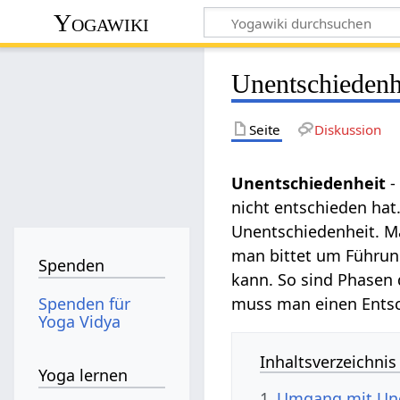
Yogawiki
Unentschiedenh
Seite
Diskussion
Unentschiedenheit
-
nicht entschieden hat
Unentschiedenheit. M
man bittet um Führung
Spenden
kann. So sind Phasen 
Spenden für
muss man einen Entsch
Yoga Vidya
Inhaltsverzeichnis
Yoga lernen
1
Umgang mit Une