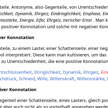
eile. Antonyme, also Gegenteile, von Unentschieden
ichkeit, Dynamik, Ehrgeiz, Eindringlichkeit, Emphase, Ent
ensstärke, Energie, Eifer, Ehrgeiz, tierischer Ernst
. Man 
it positiver Konnotation und solche mit negativer Kon
ver Konnotation
eile, zu einem Laster, einer Schattenseite, einer ne
l interpretiert. Diese kann man kultivieren, um das 
 zu Unentschiedenheit, die eine positive Konnotatio
ntschlossenheit
,
Dringlichkeit
,
Dynamik
,
Ehrgeiz
,
Ein
chdruck
,
Schneid
,
Wille
,
Willenskraft
,
Willensstärke
,
iver Konnotation
genteil einer Schattenseite, eines Lasters, gleich po
e aber auch nicht als so vorteilhaft angesehen werde