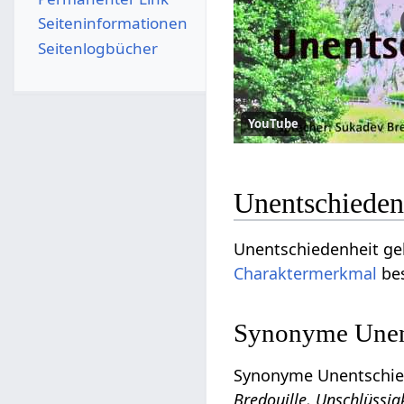
Seiten­­informationen
Seitenlogbücher
YouTube
Unentschieden
Unentschiedenheit ge
Charaktermerkmal
bes
Synonyme Unent
Synonyme Unentschied
Bredouille, Unschlüssig