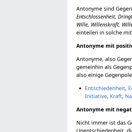
Antonyme sind Gegent
Entschlossenheit, Dringl
Wille, Willenskraft, Will
einteilen in solche m
Antonyme mit positi
Antonyme, also Gegent
gemeinhin als Gegenpo
also einige Gegenpole
Entschiedenheit
,
E
Initiative
,
Kraft
,
Na
Antonyme mit negat
Nicht immer ist das Ge
Unentschiedenheit, di