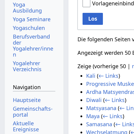
Vorlageneinbin
Yoga
Ausbildung
Los
Yoga Seminare
Yogaschulen
Berufsverband
Die folgenden Seiten 
der
Yogalehrer/inne
Angezeigt werden 50 E
n
Yogalehrer
Zeige (
vorherige 50
|
Verzeichnis
Kali
(
← Links
)
Progressive Musk
Navigation
Ardha Matsyendra
Hauptseite
Diwali
(
← Links
)
Matsyasana
(
← Lin
Gemeinschafts­
portal
Maya
(
← Links
)
Aktuelle
Samasana
(
← Link
Ereignisse
Wechselatmung
(
←