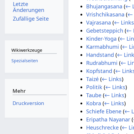
Letzte
Bhujangasana
(
← L
Änderungen
Vrishchikasana
(
← 
Zufällige Seite
Vajrasana
(
← Link
Gebetsteppich
(
← 
Kinder-Yoga
(
← Li
Karmabhumi
(
← Li
Wikiwerkzeuge
Handstand
(
← Lin
Spezialseiten
Rudrabhumi
(
← Li
Kopfstand
(
← Link
Taizé
(
← Links
)
Politik
(
← Links
)
Mehr
Taube
(
← Links
)
Druckversion
Kobra
(
← Links
)
Schiefe Ebene
(
← L
Eripatha Nayanar
(
Heuschrecke
(
← Li