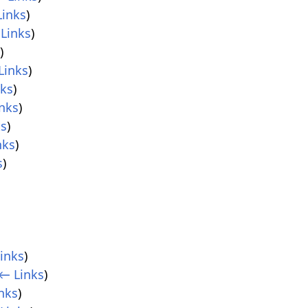
inks
)
Links
)
s
)
Links
)
nks
)
nks
)
ks
)
nks
)
s
)
inks
)
← Links
)
nks
)