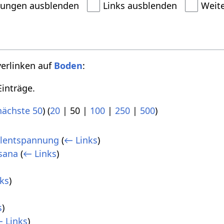
dungen ausblenden
Links ausblenden
Weit
verlinken auf
Boden
:
inträge.
nächste 50
) (
20
|
50
|
100
|
250
|
500
)
elentspannung
(
← Links
)
sana
(
← Links
)
ks
)
s
)
 Links
)