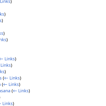
Links
)
ks
)
s
)
ks
)
nks
)
← Links
)
Links
)
nks
)
s
(
← Links
)
a
(
← Links
)
asana
(
← Links
)
)
 Links
)