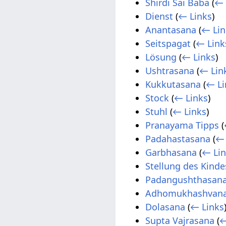
Shirdi Sai Baba
(
← 
Dienst
(
← Links
)
Anantasana
(
← Lin
Seitspagat
(
← Link
Lösung
(
← Links
)
Ushtrasana
(
← Lin
Kukkutasana
(
← Li
Stock
(
← Links
)
Stuhl
(
← Links
)
Pranayama Tipps
(
Padahastasana
(
← 
Garbhasana
(
← Li
Stellung des Kinde
Padangushthasan
Adhomukhashvan
Dolasana
(
← Links
Supta Vajrasana
(
←