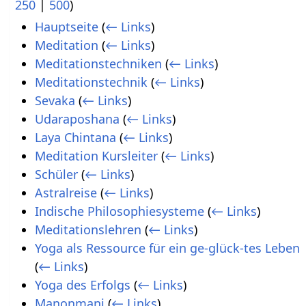
250
|
500
)
Hauptseite
(
← Links
)
Meditation
(
← Links
)
Meditationstechniken
(
← Links
)
Meditationstechnik
(
← Links
)
Sevaka
(
← Links
)
Udaraposhana
(
← Links
)
Laya Chintana
(
← Links
)
Meditation Kursleiter
(
← Links
)
Schüler
(
← Links
)
Astralreise
(
← Links
)
Indische Philosophiesysteme
(
← Links
)
Meditationslehren
(
← Links
)
Yoga als Ressource für ein ge-glück-tes Leben
(
← Links
)
Yoga des Erfolgs
(
← Links
)
Manonmani
(
← Links
)