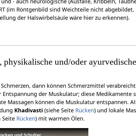
nd - auch neurologische (Ausfälle, Kribbeln, Taubhei
T (im Röntgenbild sind Weichteile nicht abgebildet, 
ellung der Halswirbelsäule wäre hier zu erkennen).
 physikalische und/oder ayurvedisch
ke Schmerzen, dann können Schmerzmittel verabreich
ur Entspannung der Muskulatur; diese Medikamente s
te Massagen können die Muskulatur entspannen. Als
dung
Khadivasti
(siehe Seite
Rücken
) und lokale M
h Seite
Rücken
) mit warmen Ölen.
Nacken und Schulter