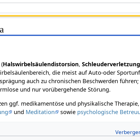
a
(
Halswirbelsäulendistorsion
,
Schleuderverletzun
rbelsäulenbereich, die meist auf Auto-oder Sportunf
usprägung auch zu chronischen Beschwerden führen; 
armlose und nur vorübergehende Störung.
zen ggf. medikamentöse und physikalische Therapie
ung
und
Meditation
sowie
psychologische Betreu