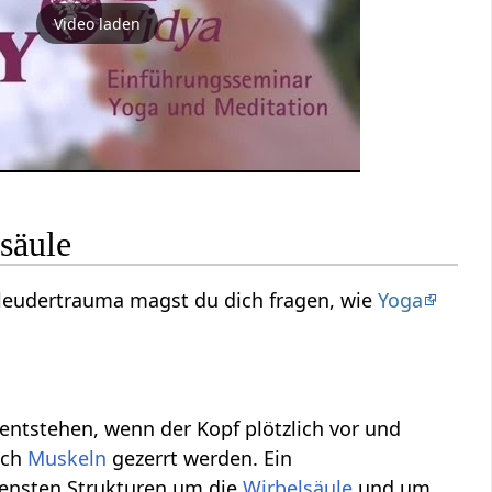
Video laden
säule
leudertrauma magst du dich fragen, wie
Yoga
e entstehen, wenn der Kopf plötzlich vor und
uch
Muskeln
gezerrt werden. Ein
densten Strukturen um die
Wirbelsäule
und um