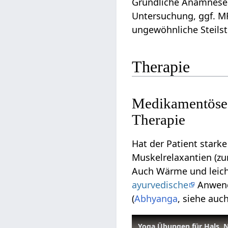
Gründliche Anamnese u
Untersuchung, ggf. MR
ungewöhnliche Steilst
Therapie
Medikamentöse,
Therapie
Hat der Patient star
Muskelrelaxantien (z
Auch Wärme und leich
ayurvedische
Anwen
(
Abhyanga
, siehe auc
Yoga Übungen für Hals, 