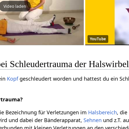
Video laden
YouTube
bei Schleudertrauma der Halswirbel
ein
Kopf
geschleudert worden und hattest du ein Sch
ertrauma?
die Bezeichnung für Verletzungen im
Halsbereich
, di
wird und dabei der Bänderapparat,
Sehnen
und z.T. a
verbunden mit kleinen Verletzungen an den verschie