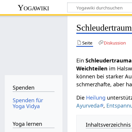
Yogawiki
Schleudertraum
Seite
Diskussion
Ein
Schleudertrauma
Weichteilen
im Halswi
können bei starker A
schmerzhafte, aber h
Spenden
Die
Heilung
unterstüt
Spenden für
Ayurveda
,
Entspann
Yoga Vidya
Yoga lernen
Inhaltsverzeichnis