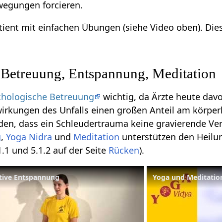
egungen forcieren.
tient mit einfachen Übungen (siehe Video oben). Di
 Betreuung, Entspannung, Meditation
chologische Betreuung
wichtig, da Ärzte heute davo
irkungen des Unfalls einen großen Anteil am körper
en, dass ein Schleudertrauma keine gravierende Ver
g
,
Yoga Nidra
und
Meditation
unterstützen den Heilu
.1 und 5.1.2 auf der Seite
Rücken
).
ative Entspannung
Yoga und Meditatio