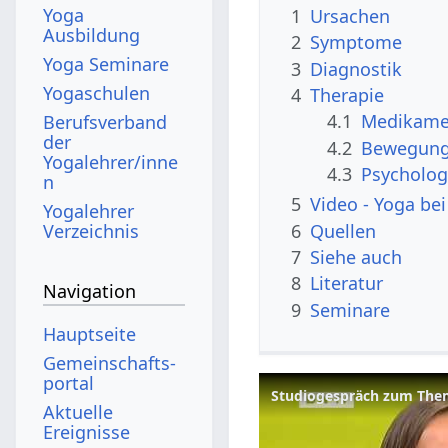
Yoga
1
Ursachen
Ausbildung
2
Symptome
Yoga Seminare
3
Diagnostik
Yogaschulen
4
Therapie
4.1
Medikamen
Berufsverband
der
4.2
Bewegung:
Yogalehrer/inne
4.3
Psycholog
n
5
Video - Yoga be
Yogalehrer
6
Quellen
Verzeichnis
7
Siehe auch
8
Literatur
Navigation
9
Seminare
Hauptseite
Gemeinschafts­
portal
Studiogespräch zum Them
Aktuelle
Ereignisse