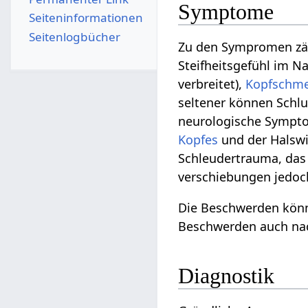
Symptome
Seiten­­informationen
Seitenlogbücher
Zu den Sympromen zähl
Steifheitsgefühl im 
verbreitet),
Kopfschm
seltener können Schlu
neurologische Sympto
Kopfes
und der Halswi
Schleudertrauma, das 
verschiebungen jedoch
Die Beschwerden könne
Beschwerden auch nac
Diagnostik