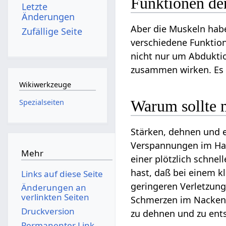
Funktionen de
Letzte
Änderungen
Aber die Muskeln hab
Zufällige Seite
verschiedene Funktio
nicht nur um Abduktio
zusammen wirken. Es i
Wikiwerkzeuge
Warum sollte 
Spezialseiten
Stärken, dehnen und e
Verspannungen im Hal
Mehr
einer plötzlich schn
hast, daß bei einem kl
Links auf diese Seite
geringeren Verletzung
Änderungen an
verlinkten Seiten
Schmerzen im Nacken z
Druckversion
zu dehnen und zu ent
Permanenter Link