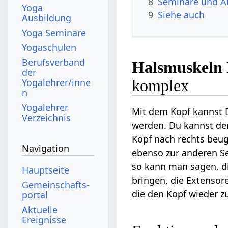
8
Seminare und A
Yoga
9
Siehe auch
Ausbildung
Yoga Seminare
Yogaschulen
Berufsverband
Halsmuskeln
der
Yogalehrer/inne
komplex
n
Yogalehrer
Mit dem Kopf kannst 
Verzeichnis
werden. Du kannst den
Kopf nach rechts beug
Navigation
ebenso zur anderen Se
so kann man sagen, di
Hauptseite
bringen, die Extensor
Gemeinschafts­
die den Kopf wieder z
portal
Aktuelle
Ereignisse