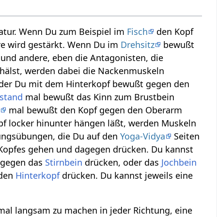
atur. Wenn Du zum Beispiel im
Fisch
den Kopf
ere wird gestärkt. Wenn Du im
Drehsitz
bewußt
 und andere, eben die Antagonisten, die
hälst, werden dabei die Nackenmuskeln
 der Du mit dem Hinterkopf bewußt gegen den
rstand
mal bewußt das Kinn zum Brustbein
k
mal bewußt den Kopf gegen den Oberarm
pf locker hinunter hängen läßt, werden Muskeln
rkungsübungen, die Du auf den
Yoga-Vidya
Seiten
s Kopfes gehen und dagegen drücken. Du kannst
t gegen das
Stirnbein
drücken, oder das
Jochbein
 den
Hinterkopf
drücken. Du kannst jeweils eine
inmal langsam zu machen in jeder Richtung, eine