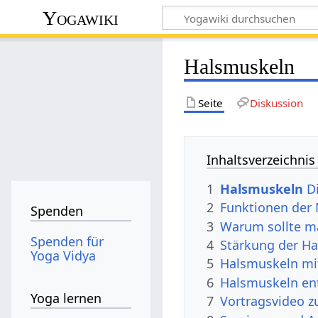
Yogawiki
Halsmuskeln
Seite
Diskussion
Inhaltsverzeichnis
1
Halsmuskeln
D
2
Funktionen der
Spenden
3
Warum sollte m
Spenden für
4
Stärkung der H
Yoga Vidya
5
Halsmuskeln m
6
Halsmuskeln en
Yoga lernen
7
Vortragsvideo 