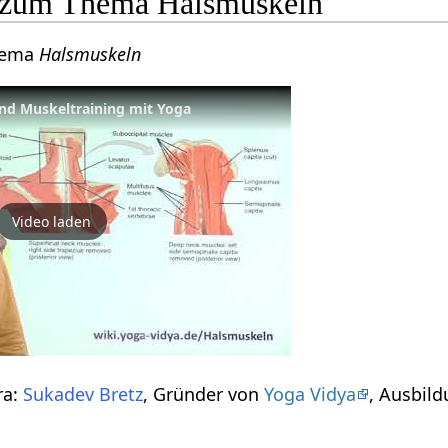
o zum Thema Halsmuskeln
hema
Halsmuskeln
nd Muskeltraining mit Yoga
Video laden
ra:
Sukadev Bretz
, Gründer von
Yoga Vidya
, Ausbild