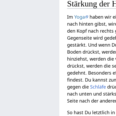
Stärkung der 
Im
Yoga
haben wir e
nach hinten gibst, wi
den Kopf nach rechts 
Gegenseite wird gedeh
gestärkt. Und wenn 
Boden drückst, werd
hinziehst, werden di
drückst, werden die s
gedehnt. Besonders ef
findest. Du kannst zu
gegen die
Schläfe
drüc
nach unten und stärk
Seite nach der ander
So hast Du letztlich 