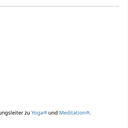
ungsleiter zu
Yoga
und
Meditation
.