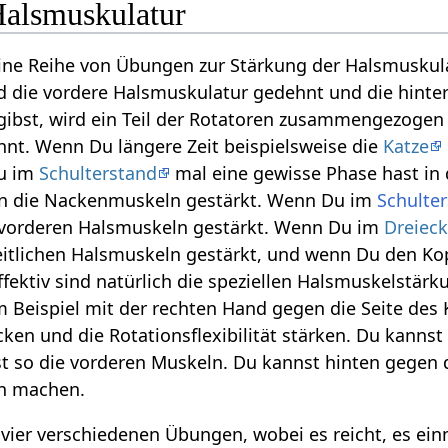
Halsmuskulatur
ine Reihe von Übungen zur Stärkung der Halsmuskul
rd die vordere Halsmuskulatur gedehnt und die hint
gibst, wird ein Teil der Rotatoren zusammengezogen
nt. Wenn Du längere Zeit beispielsweise die
Katze
Du im
Schulterstand
mal eine gewisse Phase hast in
en die Nackenmuskeln gestärkt. Wenn Du im
Schulte
e vorderen Halsmuskeln gestärkt. Wenn Du im
Dreiec
eitlichen Halsmuskeln gestärkt, und wenn Du den Ko
fektiv sind natürlich die speziellen Halsmuskelstä
m Beispiel mit der rechten Hand gegen die Seite de
ken und die Rotationsflexibilität stärken. Du kanns
st so die vorderen Muskeln. Du kannst hinten gegen
en machen.
in vier verschiedenen Übungen, wobei es reicht, es e