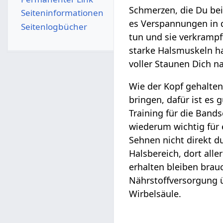
Schmerzen, die Du bei
Seiten­­informationen
es Verspannungen in d
Seitenlogbücher
tun und sie verkrampft
starke Halsmuskeln ha
voller Staunen Dich n
Wie der Kopf gehalten
bringen, dafür ist es 
Training für die Bands
wiederum wichtig für 
Sehnen nicht direkt d
Halsbereich, dort all
erhalten bleiben brau
Nährstoffversorgung ü
Wirbelsäule.