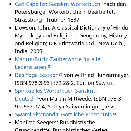
Carl Capeller
:
Sanskrit Wörterbuch
, nach den
Petersburger Wörterbüchern bearbeitet,
Strassburg : Trübner, 1887
Dowson, John: A Classical Dictionary of Hindu
Mythology and Religion – Geography, History
and Religion; D.K.Printworld Ltd., New Delhi,
India, 2005
Mantra-Buch: Zauberworte für alle
Lebenslagen
Das Yoga-Lexikon
von Wilfried Hunzermeyer,
ISBN 978-3-931172-28-2, Edition Sawitri.
Spirituelles Wörterbuch Sanskrit-
Deutsch
von Martin Mittwede, ISBN 978-3-
932957-02-4, Sathya Sai Vereinigung e.V.
Swami Sivananda: Göttliche Erkenntnis
Manfred Seegers: Buddhistische
Grundbegriffe, Buddhistischer Verlag,