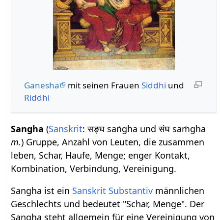
Ganesha
mit seinen Frauen
Siddhi
und
Riddhi
Sangha
(
Sanskrit
: सङ्घ saṅgha und संघ saṁgha
m.
) Gruppe, Anzahl von Leuten, die zusammen
leben, Schar, Haufe, Menge; enger Kontakt,
Kombination, Verbindung, Vereinigung.
Sangha ist ein
Sanskrit Substantiv
männlichen
Geschlechts und bedeutet "Schar, Menge". Der
Sangha steht allgemein für eine Vereinigung von