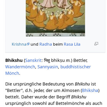
Krishna
und
Radha
beim
Rasa Lila
Bhikshu
(
Sanskrit
: भिक्षु bhikṣu
m.
) Bettler,
Wandermönch
,
Sannyasin
,
buddhistischer
Mönch
.
Die ursprüngliche Bedeutung von
Bhikshu
ist
"Bettler", d.h. jeder, der um Almosen (
Bhiksha
)
bettelt. Daher wurde der Begriff
Bhikshu
ursprünglich sowohl auf Bettelmönche als auch