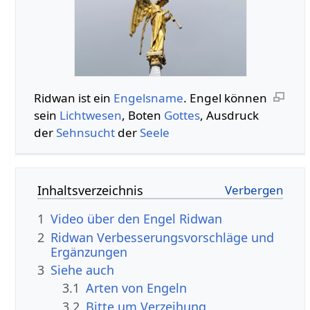
Ridwan ist ein
Engelsname
. Engel können
sein
Lichtwesen
, Boten
Gottes
, Ausdruck
der
Sehnsucht
der
Seele
Inhaltsverzeichnis
1
Video über den Engel Ridwan
2
Ridwan Verbesserungsvorschläge und
Ergänzungen
3
Siehe auch
3.1
Arten von Engeln
3.2
Bitte um Verzeihung