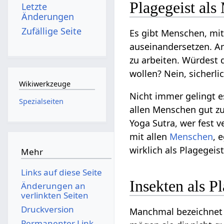
Plagegeist als
Letzte
Änderungen
Zufällige Seite
Es gibt Menschen, mi
auseinandersetzen. Ans
zu arbeiten. Würdest
wollen? Nein, sicherli
Wikiwerkzeuge
Nicht immer gelingt e
Spezialseiten
allen Menschen gut z
Yoga Sutra, wer fest v
mit allen
Menschen
, 
wirklich als Plagegeist
Mehr
Links auf diese Seite
Insekten als P
Änderungen an
verlinkten Seiten
Druckversion
Manchmal bezeichnet m
Permanenter Link