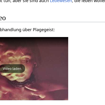
t tun, aber sie sind auch
Lebewesen
, die leben wolle
eo
Abhandlung über Plagegeist:
Video laden