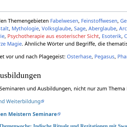
 den Themengebieten
Fabelwesen
,
Feinstoffwesen
,
Ge
talt
,
Mythologie
,
Volksglaube
,
Sage
,
Aberglaube
,
Ar
ie
,
Psychotherapie aus esoterischer Sicht
,
Esoterik
,
ze Magie
. Ähnliche Wörter und Begriffe, die themat
et vor und nach Plagegeist:
Osterhase
,
Pegasus
,
Pha
usbildungen
u Seminaren und Ausbildungen, nicht nur zum Thema 
nd Weiterbildung
hen Meistern Seminare
6 Themenwoche: Indische Rituale und Rezitationen mit S