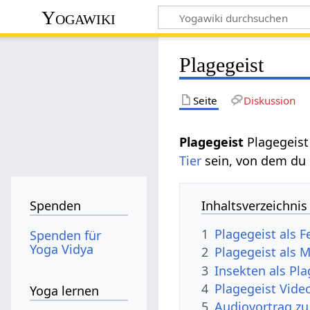
Yogawiki
Plagegeist
Seite
Diskussion
Plagegeist
Plagegeist
Tier
sein, von dem du 
Inhaltsverzeichnis
Spenden
1
Plagegeist als 
Spenden für
Yoga Vidya
2
Plagegeist als M
3
Insekten als Pla
4
Plagegeist Vide
Yoga lernen
5
Audiovortrag zu