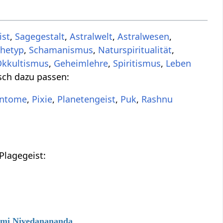
ist
,
Sagegestalt
,
Astralwelt
,
Astralwesen
,
chetyp
,
Schamanismus
,
Naturspiritualität
,
Okkultismus
,
Geheimlehre
,
Spiritismus
,
Leben
isch dazu passen:
ntome
,
Pixie
,
Planetengeist
,
Puk
,
Rashnu
Plagegeist:
wami Nivedanananda