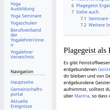
Yoga
6
Plagegeist Erg
Ausbildung
7
Siehe auch
Yoga Seminare
7.1
Seminare
Yogaschulen
7.2
Weitere I
Berufsverband
der
Yogalehrer/inne
n
Plagegeist als
Yogalehrer
Verzeichnis
Es gibt Feinstoffwesen
erdgebundenen
Geist
Navigation
dir bleiben und von 
Hauptseite
erdgebundene Geister
Gemeinschafts­
aufnimmst, solltest d
portal
über
Mantra
, so dass
Aktuelle
Ereignisse