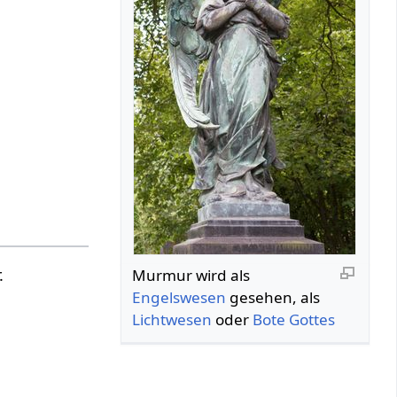
.
Murmur wird als
Engelswesen
gesehen, als
Lichtwesen
oder
Bote
Gottes