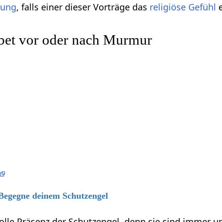
gung
, falls einer dieser Vorträge das
religiöse
Gefühl
e
bet vor oder nach Murmur
 Begegne deinem Schutzengel
volle Präsenz der Schutzengel, denn sie sind immer 