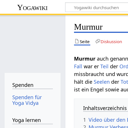
Yogawiki
Murmur
Seite
Diskussion
Murmur
auch genan
Fall
war er
Teil
der
Or
missbraucht und wurde
hält die
Seelen
der
To
Spenden
ist ein Engel sowie au
Spenden für
Yoga Vidya
Inhaltsverzeichnis
1
Video über den
Yoga lernen
2
Murmur Verbess