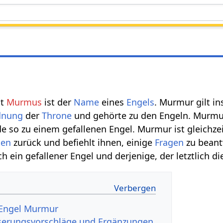
nt
Murmus
ist der
Name
eines
Engels
. Murmur gilt in
dnung
der
Throne
und gehörte zu den Engeln. Murmur 
 so zu einem gefallenen Engel. Murmur ist gleichze
ten
zurück und befiehlt ihnen, einige
Fragen
zu beant
ch ein gefallener Engel und derjenige, der letztlich d
 Engel Murmur
erungsvorschläge und Ergänzungen