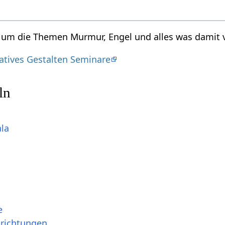
d um die Themen Murmur, Engel und alles was damit 
eatives Gestalten Seminare
ln
ala
e
srichtungen