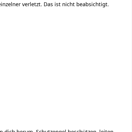
inzelner verletzt. Das ist nicht beabsichtigt.
um dich herum. Schutzengel beschützen, leiten