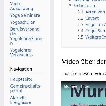
Yoga
3
Siehe auch
Ausbildung
3.1
Arten von
Yoga Seminare
3.2
Caveat
Yogaschulen
3.3
Engel im 
Berufsverband
3.4
Engel Sem
der
3.5
Weitere I
Yogalehrer/inne
n
Yogalehrer
Verzeichnis
Video über d
Navigation
Lausche diesem Vortr
Hauptseite
Gemeinschafts­
Murmur - Engel
portal
Aktuelle
Ereignisse