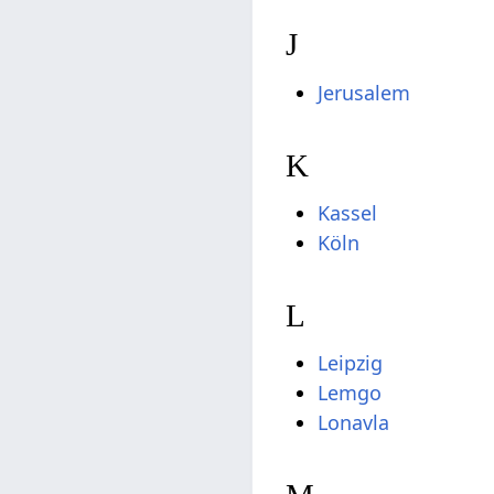
J
Jerusalem
K
Kassel
Köln
L
Leipzig
Lemgo
Lonavla