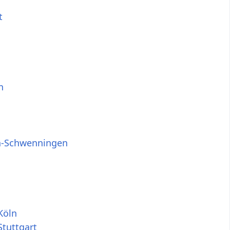
t
n
en-Schwenningen
Köln
Stuttgart