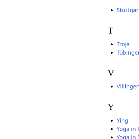
Stuttgar
T
Troja
Tübinge
V
Villing
Y
Ying
Yoga in 
Yoga in 