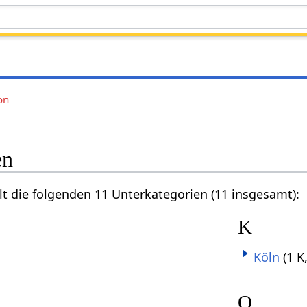
on
en
lt die folgenden 11 Unterkategorien (11 insgesamt):
K
Köln
(1 K
O