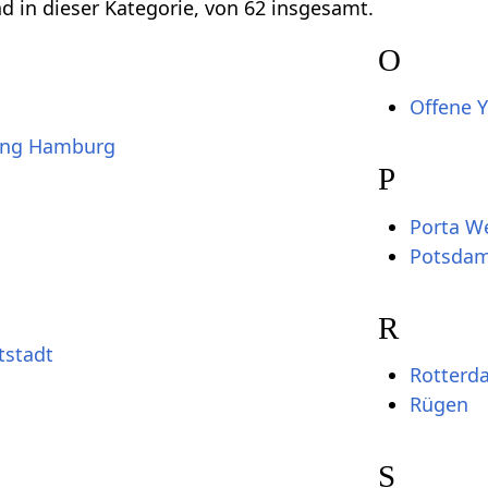
nd in dieser Kategorie, von 62 insgesamt.
O
Offene 
ung Hamburg
P
Porta We
Potsda
R
tstadt
Rotterd
Rügen
S