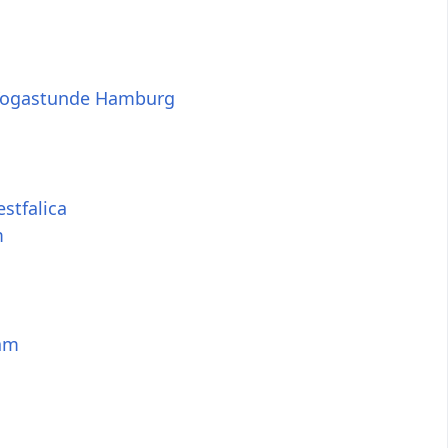
Yogastunde Hamburg
stfalica
m
am