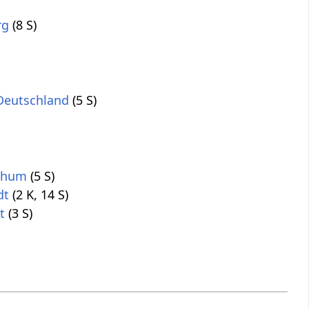
rg
(8 S)
 Deutschland
(5 S)
chum
(5 S)
dt
(2 K, 14 S)
t
(3 S)