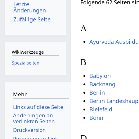
Folgende 62 Seiten si
Letzte
Änderungen
Zufällige Seite
A
Ayurveda Ausbild
Wikiwerkzeuge
B
Spezialseiten
Babylon
Backnang
Berlin
Mehr
Berlin Landeshaup
Links auf diese Seite
Bielefeld
Änderungen an
Bonn
verlinkten Seiten
Druckversion
D
Permanenter Link