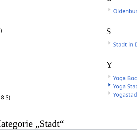
Oldenbu
S
)
Stadt in
Y
Yoga Bo
Yoga Sta
Yogastad
 8 S)
Kategorie „Stadt“