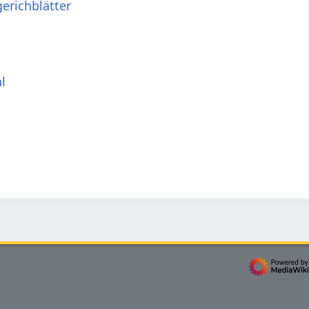
erichblätter
l