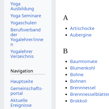
Yoga
Ausbildung
Yoga Seminare
A
Yogaschulen
Artischocke
Berufsverband
der
Aubergine
Yogalehrer/inne
n
B
Yogalehrer
Verzeichnis
Baumtomate
Blumenkohl
Navigation
Bohne
Bohnen
Hauptseite
Brennnessel
Gemeinschafts­
portal
Brennnesselblätte
Aktuelle
Brokkoli
Ereignisse