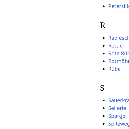
Petersili
R
Radiesc
Rettich
Rote Rü
Rotmöh
Rübe
S
Sauerkr
Sellerie
Spargel
Spitzwe