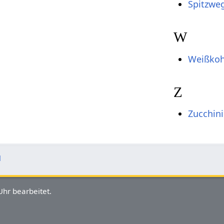
Spitzweg
W
Weißkoh
Z
Zucchini
l
hr bearbeitet.