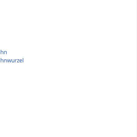
ahn
hnwurzel