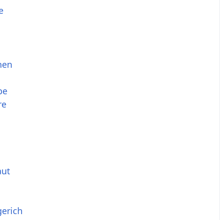
e
hen
be
re
aut
gerich