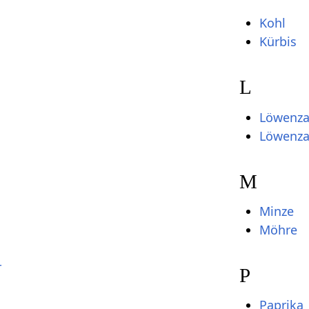
Kohl
Kürbis
L
Löwenz
Löwenza
M
Minze
Möhre
r
P
Paprika