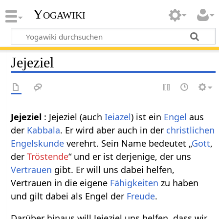
Yogawiki
Jejeziel
Jejeziel
: Jejeziel (auch
Ieiazel
) ist ein
Engel
aus
der
Kabbala
. Er wird aber auch in der
christlichen
Engelskunde
verehrt. Sein Name bedeutet „
Gott
,
der
Tröstende
“ und er ist derjenige, der uns
Vertrauen
gibt. Er will uns dabei helfen,
Vertrauen in die eigene
Fähigkeiten
zu haben
und gilt dabei als Engel der
Freude
.
Darüber hinaus will Jejeziel uns helfen, dass wir