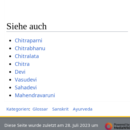
Siehe auch
Chitraparni
Chitrabhanu
Chitralata
Chitra
Devi
Vasudevi
Sahadevi
Mahendravaruni
Kategorien
:
Glossar
Sanskrit
Ayurveda
Diese Seite wurde zuletzt am 28. Juli 2023 um