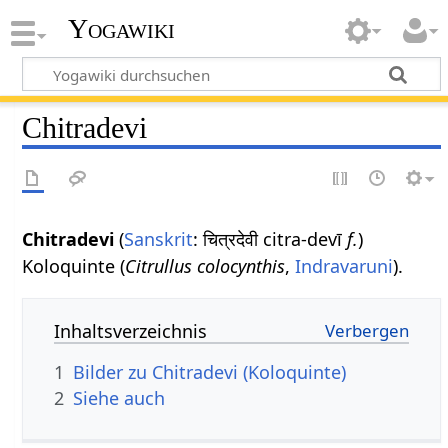
Yogawiki
Chitradevi
Chitradevi
(
Sanskrit
: चित्रदेवी citra-devī
f.
)
Koloquinte (
Citrullus colocynthis
,
Indravaruni
).
Inhaltsverzeichnis
1
Bilder zu Chitradevi (Koloquinte)
2
Siehe auch