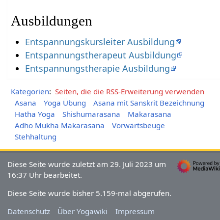
Ausbildungen
Entspannungskursleiter Ausbildung
Entspannungstherapeut Ausbildung
Entspannungstherapie Ausbildung
Kategorien
:
Seiten, die die RSS-Erweiterung verwenden
Asana
Yoga Übung
Asana mit Sanskrit Bezeichnung
Hatha Yoga
Shishumarasana
Makarasana
Adho Mukha Makarasana
Vorwärtsbeuge
Stehhaltung
Diese Seite wurde zuletzt am 29. Juli 2023 um
16:37 Uhr bearbeitet.
Diese Seite wurde bisher 5.159-mal abgerufen.
Datenschutz
Über Yogawiki
Impressum