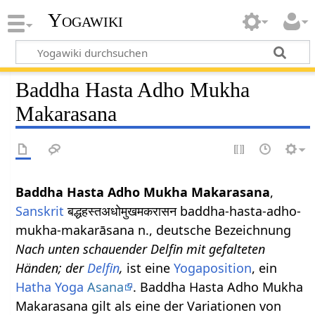
Yogawiki
Baddha Hasta Adho Mukha
Makarasana
Baddha Hasta Adho Mukha Makarasana
,
Sanskrit
बद्धहस्तअधोमुखमकरासन baddha-hasta-adho-
mukha-makarāsana n., deutsche Bezeichnung
Nach unten schauender Delfin mit gefalteten
Händen; der
Delfin
,
ist eine
Yogaposition
, ein
Hatha Yoga
Asana
. Baddha Hasta Adho Mukha
Makarasana gilt als eine der Variationen von