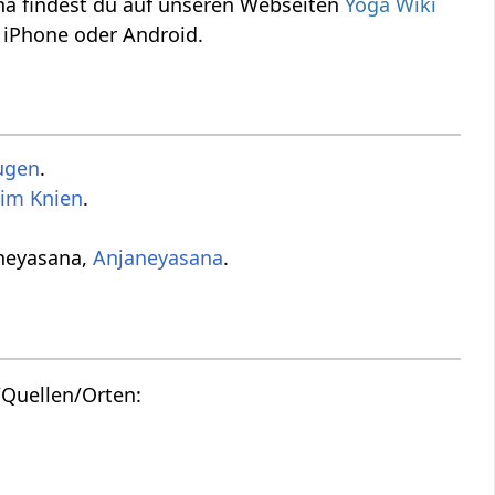
a findest du auf unseren Webseiten
Yoga Wiki
 iPhone oder Android.
ugen
.
im Knien
.
aneyasana,
Anjaneyasana
.
Quellen/Orten: