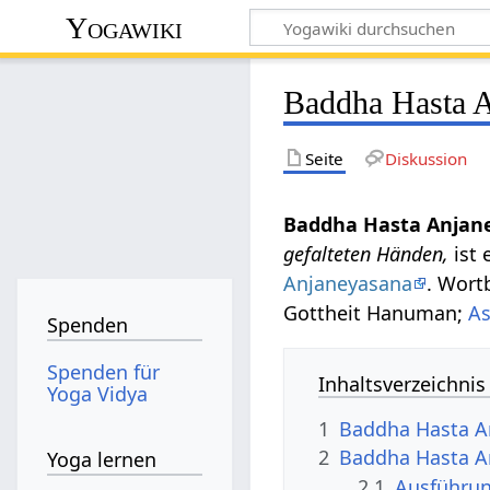
Yogawiki
Baddha Hasta 
Seite
Diskussion
Baddha Hasta Anjan
gefalteten Händen,
ist 
Anjaneyasana
. Wor
Gottheit Hanuman;
A
Spenden
Spenden für
Inhaltsverzeichnis
Yoga Vidya
1
Baddha Hasta A
2
Baddha Hasta A
Yoga lernen
2.1
Ausführu