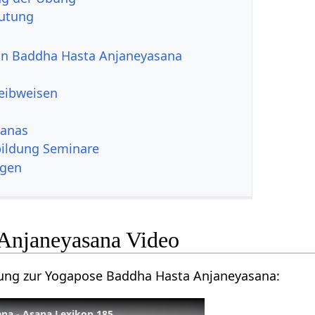
utung
von Baddha Hasta Anjaneyasana
reibweisen
sanas
ildung Seminare
ngen
Anjaneyasana Video
itung zur Yogapose Baddha Hasta Anjaneyasana:
na - Asana Lexikon 185