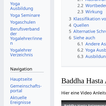
Yoga
2.2
Wortbede
Ausbildung
2.3
Wirkung
Yoga Seminare
3
Klassifikation 
Yogaschulen
4
Quellen
Berufsverband
5
Alternative Sch
der
6
Siehe auch
Yogalehrer/inne
n
6.1
Andere A
Yogalehrer
6.2
Yoga Ausb
Verzeichnis
6.3
Ausbildu
Navigation
Hauptseite
Baddha Hasta 
Gemeinschafts­
portal
Hier eine Video Anle
Aktuelle
Ereignisse
Baddha Hasta Anjaneyasa