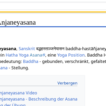
Anjaneyasana
eyasana
,
Sanskrit
बद्धहस्ताञ्जनेयासन baddha-hastāñja
ein
Hatha Yoga
Asana
, eine
Yoga Position
. Baddha H
tbedeutung:
Baddha
- gebunden, verschränkt, gefalte
sana
- Stellung.
njaneyasana Video
njaneyasana - Beschreibung der Asana
ng der Übung