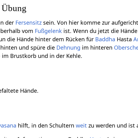
r Übung
nn der
Fersensitz
sein. Von hier komme zur aufgerich
berhalb vom
Fußgelenk
ist. Wenn du jetzt die Händ
nun die Hände hinter dem Rücken für
Baddha
Hasta
A
hinten und spüre die
Dehnung
im hinteren
Obersch
e im Brustkorb und in der Kehle.
efaltete Hände.
yasana
hilft, in den Schultern
weit
zu werden und ist a