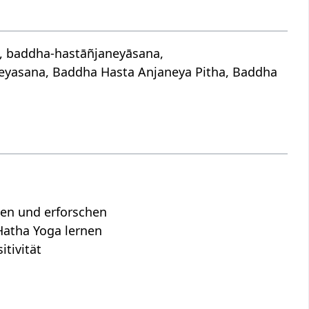
न, baddha-hastāñjaneyāsana,
yasana, Baddha Hasta Anjaneya Pitha, Baddha
hen und erforschen
Hatha Yoga lernen
tivität