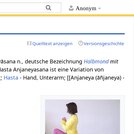
Anonym
Quelltext anzeigen
Versionsgeschichte
neyāsana n., deutsche Bezeichnung
Halbmond
mit
asta Anjaneyasana ist eine Variation von
t;
Hasta
- Hand, Unterarm; [[Anjaneya (āñjaneya) -