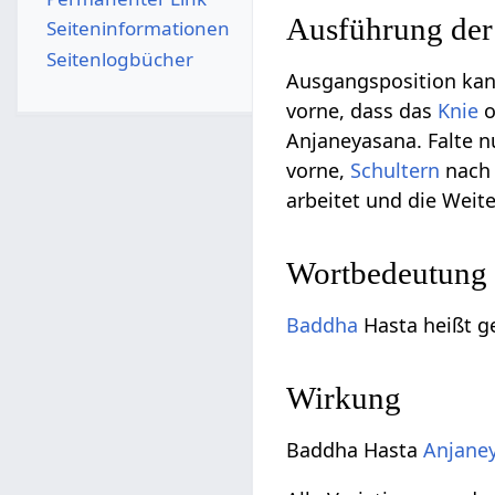
Ausführung de
Seiten­­informationen
Seitenlogbücher
Ausgangsposition ka
vorne, dass das
Knie
o
Anjaneyasana. Falte 
vorne,
Schultern
nach 
arbeitet und die Weit
Wortbedeutung
Baddha
Hasta heißt g
Wirkung
Baddha Hasta
Anjane