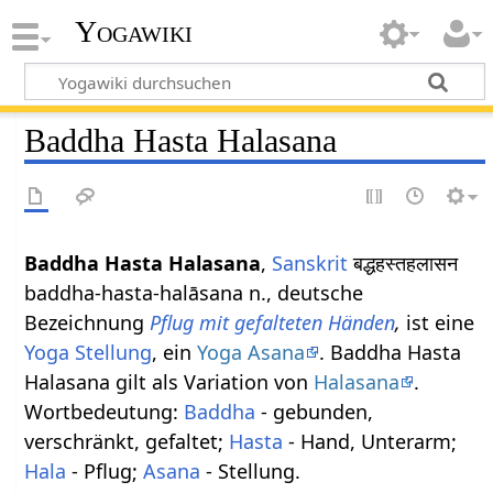
Yogawiki
Baddha Hasta Halasana
Baddha Hasta Halasana
,
Sanskrit
बद्धहस्तहलासन
baddha-hasta-halāsana n., deutsche
Bezeichnung
Pflug mit gefalteten Händen
,
ist eine
Yoga Stellung
, ein
Yoga Asana
. Baddha Hasta
Halasana gilt als Variation von
Halasana
.
Wortbedeutung:
Baddha
- gebunden,
verschränkt, gefaltet;
Hasta
- Hand, Unterarm;
Hala
- Pflug;
Asana
- Stellung.