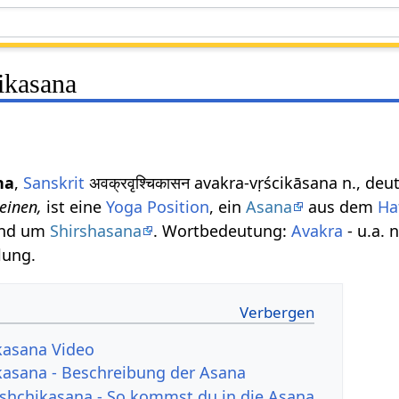
ikasana
na
,
Sanskrit
अवक्रवृश्चिकासन avakra-vṛścikāsana n., d
einen,
ist eine
Yoga Position
, ein
Asana
aus dem
Ha
und um
Shirshasana
. Wortbedeutung:
Avakra
- u.a. 
lung.
kasana Video
kasana - Beschreibung der Asana
ishchikasana - So kommst du in die Asana