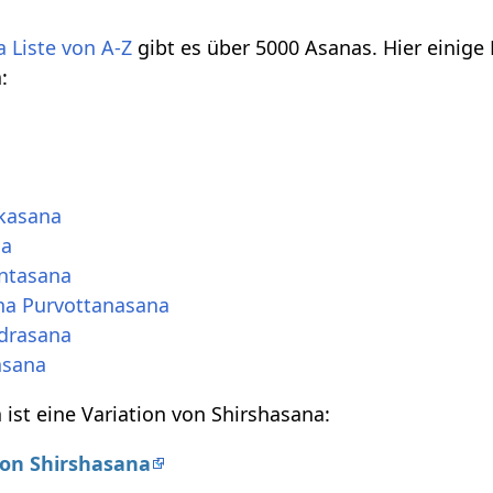
 Liste von A-Z
gibt es über 5000 Asanas. Hier einige
:
kasana
na
ntasana
ha Purvottanasana
drasana
asana
 ist eine Variation von Shirshasana:
von Shirshasana