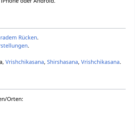
 iPhone oder Android.
eradem Rücken
.
stellungen
.
na,
Vrishchikasana
,
Shirshasana
,
Vrishchikasana
.
en/Orten: