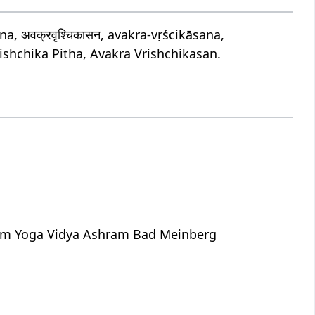
 अवक्रवृश्चिकासन, avakra-vṛścikāsana,
ishchika Pitha, Avakra Vrishchikasan.
dem Yoga Vidya Ashram Bad Meinberg