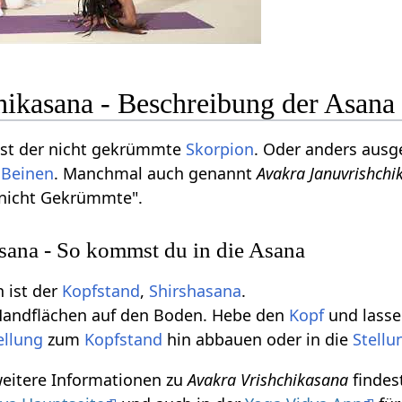
hikasana - Beschreibung der Asana
st der nicht gekrümmte
Skorpion
. Oder anders ausg
n
Beinen
. Manchmal auch genannt
Avakra Januvrishchi
 nicht Gekrümmte".
sana - So kommst du in die Asana
 ist der
Kopfstand
,
Shirshasana
.
 Handflächen auf den Boden. Hebe den
Kopf
und lasse
ellung
zum
Kopfstand
hin abbauen oder in die
Stellu
weitere Informationen zu
Avakra Vrishchikasana
findes