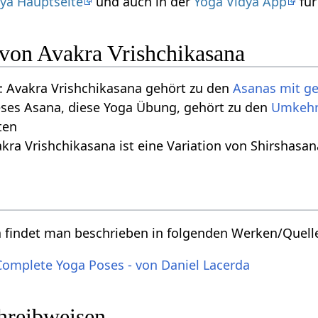
ya Hauptseite
und auch in der
Yoga Vidya App
für
 von Avakra Vrishchikasana
 Avakra Vrishchikasana gehört zu den
Asanas mit g
eses Asana, diese Yoga Übung, gehört zu den
Umkehr
ten
kra Vrishchikasana ist eine Variation von Shirshasa
a findet man beschrieben in folgenden Werken/Quell
Complete Yoga Poses - von Daniel Lacerda
chreibweisen