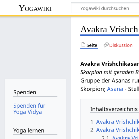
Yogawiki
Avakra Vrishch
Seite
Diskussion
Avakra Vrishchikasa
Skorpion mit geraden B
Gruppe der Asanas r
Skorpion;
Asana
- Stel
Spenden
Spenden für
Inhaltsverzeichnis
Yoga Vidya
1
Avakra Vrishchi
2
Avakra Vrishchi
Yoga lernen
2.1
Avakra Vr