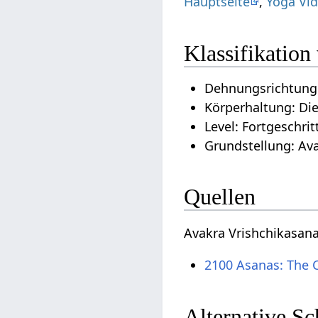
Hauptseite
,
Yoga Vid
Klassifikation
Dehnungsrichtung:
Körperhaltung: Di
Level: Fortgeschrit
Grundstellung: Ava
Quellen
Avakra Vrishchikasan
2100 Asanas: The 
Alternative S