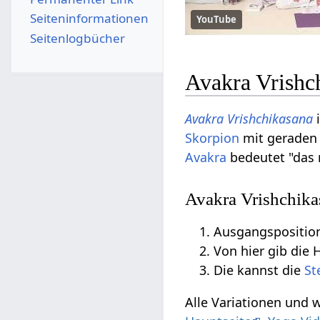
Seiten­­informationen
YouTube
Seitenlogbücher
Avakra Vrishc
Avakra
Vrishchikasana
i
Skorpion
mit gerade
Avakra
bedeutet "das
Avakra Vrishchika
Ausgangsposition
Von hier gib die
Die kannst die
St
Alle Variationen und 