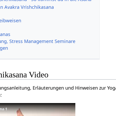
von Avakra Vrishchikasana
reibweisen
sanas
ung, Stress Management Seminare
ngen
hikasana Video
ungsanleitung, Erläuterungen und Hinweisen zur Yog
:
na 1