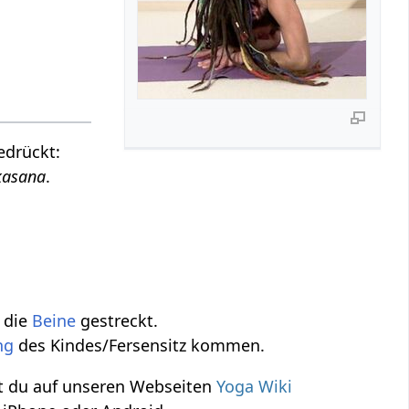
edrückt:
kasana
.
 die
Beine
gestreckt.
ng
des Kindes/Fersensitz kommen.
t du auf unseren Webseiten
Yoga Wiki