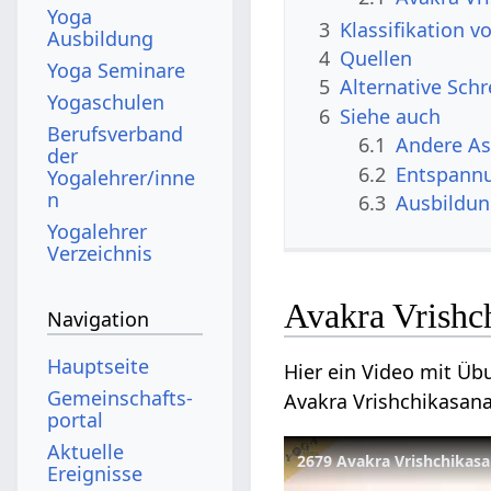
Yoga
3
Klassifikation 
Ausbildung
4
Quellen
Yoga Seminare
5
Alternative Sch
Yogaschulen
6
Siehe auch
Berufsverband
6.1
Andere A
der
6.2
Entspann
Yogalehrer/inne
n
6.3
Ausbildu
Yogalehrer
Verzeichnis
Avakra Vrishc
Navigation
Hauptseite
Hier ein Video mit Üb
Gemeinschafts­
Avakra Vrishchikasana
portal
Aktuelle
2679 Avakra Vrishchikasa
Ereignisse