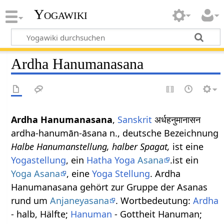
Yogawiki
Ardha Hanumanasana
Ardha Hanumanasana
,
Sanskrit
अर्धहनुमानासन
ardha-hanumān-āsana n., deutsche Bezeichnung
Halbe Hanumanstellung, halber Spagat,
ist eine
Yogastellung
, ein
Hatha Yoga
Asana
.ist ein
Yoga Asana
, eine
Yoga Stellung
. Ardha
Hanumanasana gehört zur Gruppe der Asanas
rund um
Anjaneyasana
. Wortbedeutung:
Ardha
- halb, Hälfte;
Hanuman
- Gottheit Hanuman;