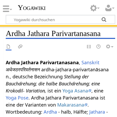
Yogawiki
Ardha Jathara Parivartanasana
Ardha Jathara Parivartanasana
,
Sanskrit
अर्धजठरपरिवर्तनासन ardha-jaṭhara-parivartanāsana
n., deutsche Bezeichnung
Stellung der
Bauchdrehung; die halbe Bauchdrehung; eine
Krokodil- Variation,
ist ein
Yoga Asana
, eine
Yoga Pose
. Ardha Jathara Parivartanasana ist
eine der Varianten von
Makarasana
.
Wortbedeutung:
Ardha
- halb, Hälfte;
Jathara
-