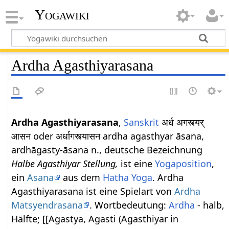
Yogawiki
Ardha Agasthiyarasana
Ardha Agasthiyarasana
,
Sanskrit
अर्ध अगस्त्यर्
आसन oder अर्धागस्त्यासन ardha agasthyar āsana,
ardhāgasty-āsana n., deutsche Bezeichnung
Halbe Agasthiyar Stellung,
ist eine
Yogaposition
,
ein
Asana
aus dem
Hatha Yoga
. Ardha
Agasthiyarasana ist eine Spielart von
Ardha
Matsyendrasana
. Wortbedeutung:
Ardha
- halb,
Hälfte; [[Agastya, Agasti (Agasthiyar in