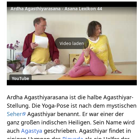
Ardha Agasthiyarasana - Asana Lexikon 44
Video laden
YouTube
Ardha Agasthiyarasana ist die halbe Agasthiyar-
Stellung. Die Yoga-Pose ist nach dem mystischen
Seher
Agasthiyar benannt. Er war einer der
ganz großen indischen Heiligen. Sein Name wird
auch
Agastya
geschrieben. Agasthiyar findet in
einigen Hymnen des
Rigveda
als ein Helfer der