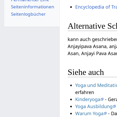
Seiten­­informationen
Encyclopedia of Tr
Seitenlogbücher
Alternative S
kann auch geschrieben
Anjayipava Asana, anj
Asan, Anjayi Pava Asa
Siehe auch
Yoga und Meditati
erfahren
Kinderyoga
- Ger
Yoga Ausbildung
Warum Yoga
- Da