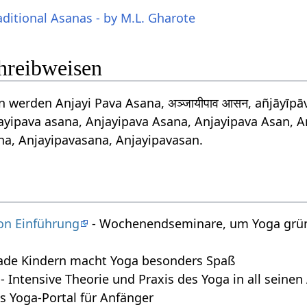
aditional Asanas - by M.L. Gharote
chreibweisen
 werden Anjayi Pava Asana, अञ्जायीपाव आसन, añjāyīpā
ayipava asana, Anjayipava Asana, Anjayipava Asan, A
na, Anjayipavasana, Anjayipavasan.
on Einführung
- Wochenendseminare, um Yoga grün
ade Kindern macht Yoga besonders Spaß
- Intensive Theorie und Praxis des Yoga in all seine
s Yoga-Portal für Anfänger