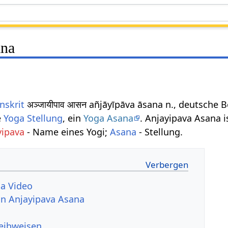
ana
nskrit
अञ्जायीपाव आसन añjāyīpāva āsana n., deutsche
e
Yoga Stellung
, ein
Yoga Asana
. Anjayipava Asana i
yipava
- Name eines Yogi;
Asana
- Stellung.
na Video
von Anjayipava Asana
reibweisen