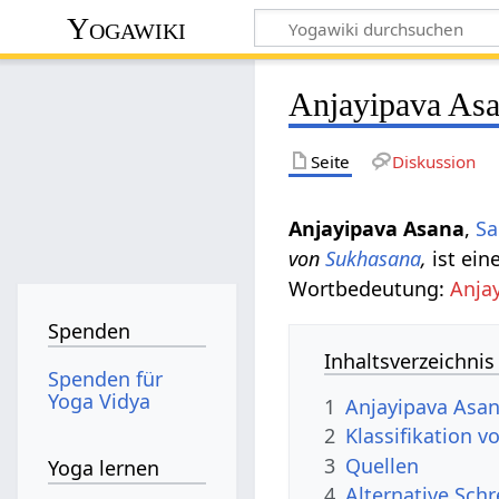
Yogawiki
Anjayipava As
Seite
Diskussion
Anjayipava Asana
,
Sa
von
Sukhasana
,
ist ein
Wortbedeutung:
Anja
Spenden
Inhaltsverzeichnis
Spenden für
Yoga Vidya
1
Anjayipava Asa
2
Klassifikation 
3
Quellen
Yoga lernen
4
Alternative Sch