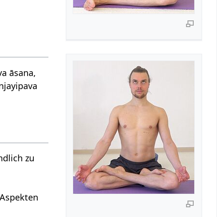
va āsana,
njayipava
dlich zu
n Aspekten