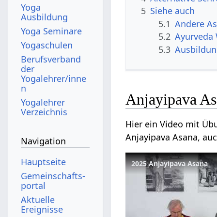
Yoga
5
Siehe auch
Ausbildung
5.1
Andere A
Yoga Seminare
5.2
Ayurveda 
Yogaschulen
5.3
Ausbildu
Berufsverband
der
Yogalehrer/inne
n
Anjayipava As
Yogalehrer
Verzeichnis
Hier ein Video mit Üb
Anjayipava Asana, auc
Navigation
Hauptseite
2025 Anjayipava Asana
Gemeinschafts­
portal
Aktuelle
Ereignisse