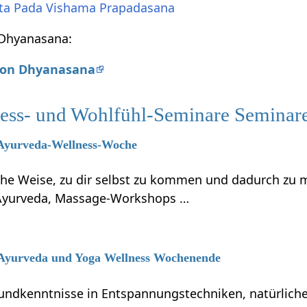
ta Pada Vishama Prapadasana
n Dhyanasana:
 von Dhyanasana
ess- und Wohlfühl-Seminare Seminar
6 Ayurveda-Wellness-Woche
iche Weise, zu dir selbst zu kommen und dadurch zu 
Ayurveda, Massage-Workshops …
6 Ayurveda und Yoga Wellness Wochenende
rundkenntnisse in Entspannungstechniken, natürlich