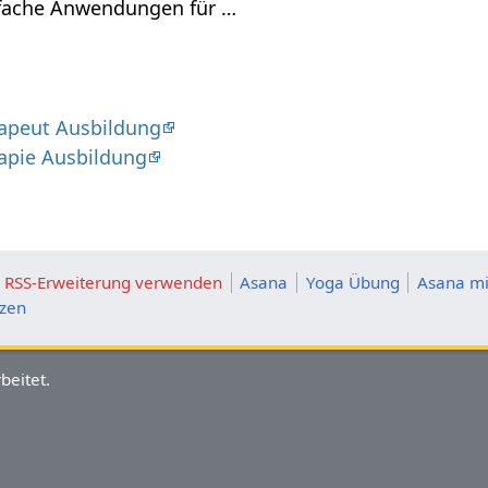
nfache Anwendungen für …
apeut Ausbildung
apie Ausbildung
ie RSS-Erweiterung verwenden
Asana
Yoga Übung
Asana mi
tzen
beitet.