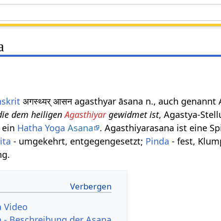
a
skrit
अगस्थ्यर् आसन agasthyar āsana n., auch genannt
die dem heiligen
Agasthiyar
gewidmet ist
, Agastya-Stel
, ein
Hatha Yoga
Asana
. Agasthiyarasana ist eine Sp
ita
- umgekehrt, entgegengesetzt;
Pinda
- fest, Klum
ng.
a Video
 - Beschreibung der Asana