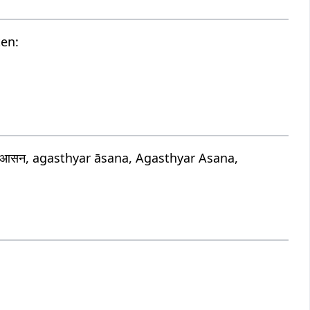
ten:
 आसन, agasthyar āsana, Agasthyar Asana,