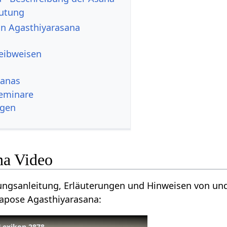
utung
von Agasthiyarasana
reibweisen
sanas
eminare
ngen
na Video
bungsanleitung, Erläuterungen und Hinweisen von un
gapose Agasthiyarasana:
 Lexikon 2878