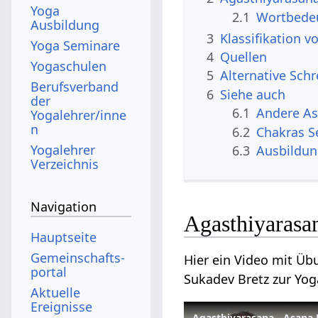
Yoga
2.1
Wortbede
Ausbildung
3
Klassifikation 
Yoga Seminare
4
Quellen
Yogaschulen
5
Alternative Sch
Berufsverband
6
Siehe auch
der
6.1
Andere A
Yogalehrer/inne
n
6.2
Chakras S
Yogalehrer
6.3
Ausbildu
Verzeichnis
Navigation
Agasthiyarasa
Hauptseite
Gemeinschafts­
Hier ein Video mit Ü
portal
Sukadev Bretz zur Yo
Aktuelle
Ereignisse
Agasthiyarasana - Asana