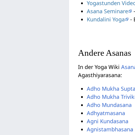
Yogastunden Vide
Asana Seminare
-
Kundalini Yoga
- 
Andere Asanas
In der Yoga Wiki
Asana
Agasthiyarasana:
Adho Mukha Supt
Adho Mukha Trivi
Adho Mundasana
Adhyatmasana
Agni Kundasana
Agnistambhasana