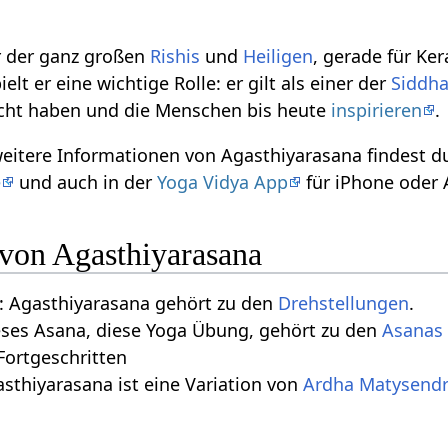
er der ganz großen
Rishis
und
Heiligen
, gerade für Ker
ielt er eine wichtige Rolle: er gilt als einer der
Siddh
cht haben und die Menschen bis heute
inspirieren
.
weitere Informationen von Agasthiyarasana findest 
e
und auch in der
Yoga Vidya App
für iPhone oder 
 von Agasthiyarasana
 Agasthiyarasana gehört zu den
Drehstellungen
.
eses Asana, diese Yoga Übung, gehört zu den
Asanas 
 Fortgeschritten
sthiyarasana ist eine Variation von
Ardha Matysend