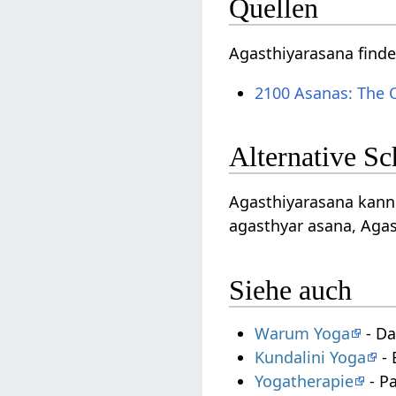
Quellen
Agasthiyarasana find
2100 Asanas: The 
Alternative S
Agasthiyarasana kann 
agasthyar asana, Agas
Siehe auch
Warum Yoga
- Da
Kundalini Yoga
- 
Yogatherapie
- P