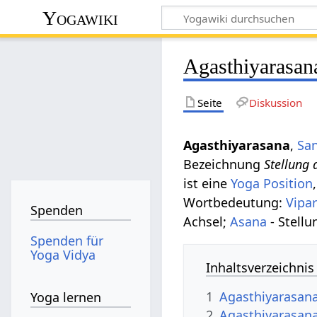
Yogawiki
Agasthiyarasan
Seite
Diskussion
Agasthiyarasana
,
San
Bezeichnung
Stellung 
ist eine
Yoga Position
Wortbedeutung:
Vipar
Spenden
Achsel;
Asana
- Stellu
Spenden für
Yoga Vidya
Inhaltsverzeichnis
1
Agasthiyarasan
Yoga lernen
2
Agasthiyarasana