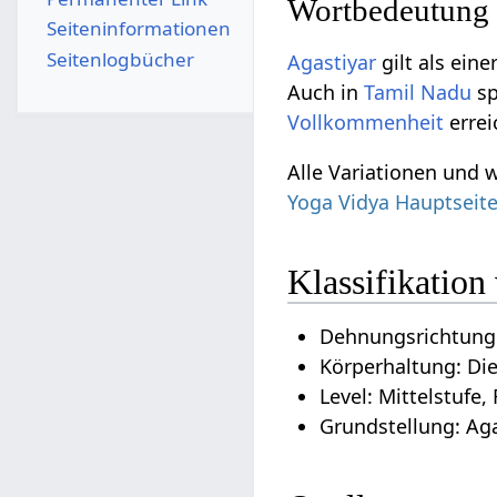
Wortbedeutung
Seiten­­informationen
Seitenlogbücher
Agastiyar
gilt als ein
Auch in
Tamil Nadu
sp
Vollkommenheit
errei
Alle Variationen und 
Yoga Vidya Hauptseit
Klassifikation
Dehnungsrichtung:
Körperhaltung: Di
Level: Mittelstufe,
Grundstellung: Aga