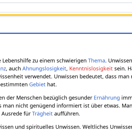
he Lebenshilfe zu einem schwierigen
Thema
. Unwissen
anz
, auch
Ahnungslosigkeit
,
Kenntnislosigkeit
sein. H
issenheit verwendet. Unwissen bedeutet, dass man 
bestimmten
Gebiet
hat.
en der Menschen bezüglich gesunder
Ernährung
imme
s man nicht genügend informiert ist über etwas. Ma
s Ausrede für
Trägheit
aufführen.
wissen und spirituelles Unwissen. Weltliches Unwiss