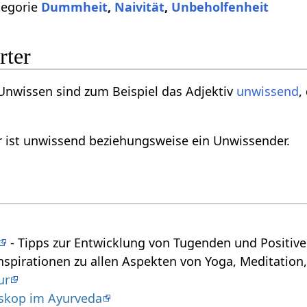
tegorie
Dummheit
,
Naivität
,
Unbeholfenheit
rter
Unwissen sind zum Beispiel das Adjektiv
unwissend
,
r ist unwissend beziehungsweise ein Unwissender.
- Tipps zur Entwicklung von Tugenden und Positiv
nspirationen zu allen Aspekten von Yoga, Meditation,
ur
skop im Ayurveda