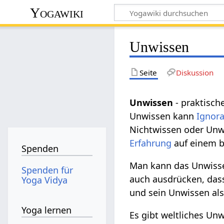
Yogawiki
Unwissen
Seite
Diskussion
Unwissen
- praktisc
Unwissen kann
Ignor
Nichtwissen oder Unw
Erfahrung
auf einem 
Spenden
Man kann das Unwiss
Spenden für
auch ausdrücken, das
Yoga Vidya
und sein Unwissen al
Yoga lernen
Es gibt weltliches Un