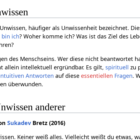
nwissen
e Unwissen, häufiger als Unwissenheit bezeichnet. Di
 bin ich
? Woher komme ich? Was ist das Ziel des Lebe
hren?
gen des Menschseins. Wer diese nicht beantwortet hat,
 allein intellektuell ergründbar. Es gilt,
spirituell
zu 
intuitiven
Antworten
auf diese
essentiellen
Fragen
. 
sen überwunden.
nwissen anderer
von
Sukadev
Bretz (2016)
ssen. Keiner weiß alles. Vielleicht weißt du etwas, 