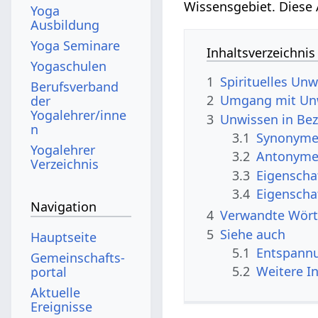
Wissensgebiet. Diese 
Yoga
Ausbildung
Yoga Seminare
Inhaltsverzeichnis
Yogaschulen
1
Spirituelles Un
Berufsverband
2
Umgang mit Unw
der
Yogalehrer/inne
3
Unwissen in Be
n
3.1
Synonyme 
Yogalehrer
3.2
Antonyme 
Verzeichnis
3.3
Eigenscha
3.4
Eigenscha
Navigation
4
Verwandte Wört
5
Siehe auch
Hauptseite
5.1
Entspann
Gemeinschafts­
5.2
Weitere I
portal
Aktuelle
Ereignisse