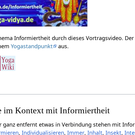
Erfahre einiges zum Thema Informiertheit‏‎ durch dieses Vortragsvideo. De
 vom einem
Yogastandpunkt
aus.
tfernt etwas in Verbindung stehen mit Informiertheit‏‎, aber dich vielleicht
,
,
,
,
,