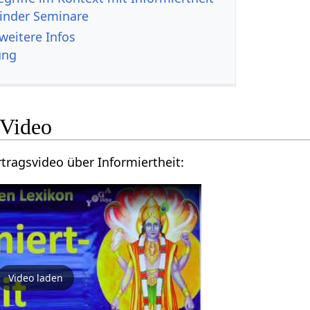
Kinder Seminare
rmiertheit‏‎ - weitere Infos
ung
formiertheit‏‎ Video
Hier findest du ein Vortragsvideo über Informiertheit‏‎:
Video laden