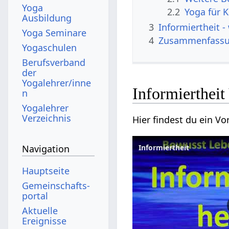
Yoga
2.2
Yoga für 
Ausbildung
3
Info
Yoga Seminare
4
Zusammenfass
Yogaschulen
Berufsverband
der
Yogalehrer/inne
In
n
Yogalehrer
Verzeichnis
Navigation
Informiertheit
Hauptseite
Gemeinschafts­
portal
Aktuelle
Ereignisse