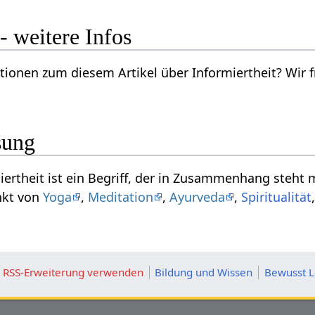
nformiertheit‏‎ - weitere Infos
Artikel über Informiertheit‏‎? Wir freuen uns über deine Vorschläge per Email an
sung
Das Substantiv Informiertheit‏‎ ist ein Begriff, der in Zusammenhang steh
nkt von
Yoga
,
Meditation
,
Ayurveda
,
Spiritualität
ie RSS-Erweiterung verwenden
Bildung und Wissen
Bewusst L