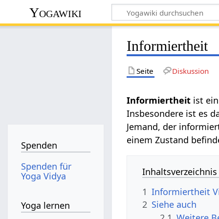
Yogawiki
Informiertheit
Seite
Diskussion
Informiertheit‏‎
ist ei
Insbesondere ist es d
Jemand, der informier
einem Zustand befind
Spenden
Spenden für
Inhaltsverzeichnis
Yoga Vidya
1
Informi
2
Siehe auch
Yoga lernen
2.1