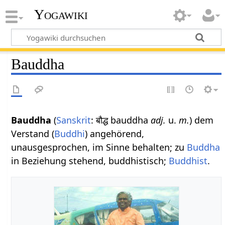
Yogawiki
Bauddha
Bauddha
(
Sanskrit
: बौद्ध bauddha
adj.
u.
m.
) dem
Verstand (
Buddhi
) angehörend,
unausgesprochen, im Sinne behalten; zu
Buddha
in Beziehung stehend, buddhistisch;
Buddhist
.