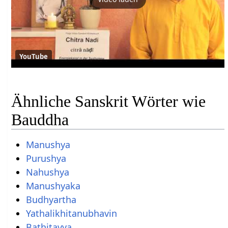
YouTube
Ähnliche Sanskrit Wörter wie
Bauddha
Manushya
Purushya
Nahushya
Manushyaka
Budhyartha
Yathalikhitanubhavin
Bathitavya