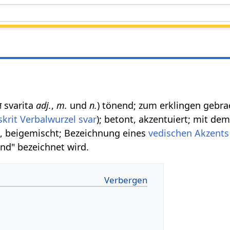
ित svarita
adj.
,
m.
und
n.
) tönend; zum erklingen gebrac
skrit Verbalwurzel
svar
); betont, akzentuiert; mit dem
t, beigemischt; Bezeichnung eines
vedischen
Akzents
end" bezeichnet wird.