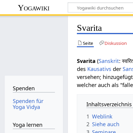
Yogawiki
Svarita
Seite
Diskussion
Svarita
(
Sanskrit
: स्वर
des
Kausativs
der
San
versehen; hinzugefüg
welcher auch als "fall
Spenden
Spenden für
Inhaltsverzeichnis
Yoga Vidya
1
Weblink
2
Siehe auch
Yoga lernen
3
Seminare