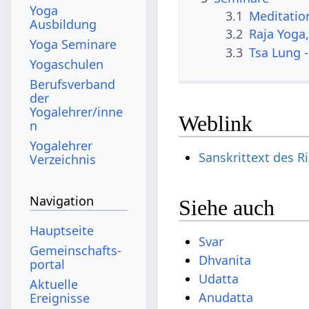
Yoga
3.1
Meditatio
Ausbildung
3.2
Raja Yoga
Yoga Seminare
3.3
Tsa Lung -
Yogaschulen
Berufsverband
der
Yogalehrer/inne
Weblink
n
Yogalehrer
Sanskrittext des R
Verzeichnis
Navigation
Siehe auch
Hauptseite
Svar
Gemeinschafts­
Dhvanita
portal
Udatta
Aktuelle
Anudatta
Ereignisse