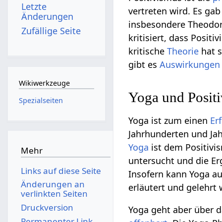
Letzte
vertreten wird. Es gab
Änderungen
insbesondere Theodor
Zufällige Seite
kritisiert, dass Posit
kritische
Theorie
hat s
gibt es
Auswirkungen
Wikiwerkzeuge
Yoga und Posit
Spezialseiten
Yoga ist zum einen
Er
Jahrhunderten und Ja
Yoga
ist dem Positivi
Mehr
untersucht und die E
Links auf diese Seite
Insofern kann Yoga au
Änderungen an
erläutert und gelehrt
verlinkten Seiten
Druckversion
Yoga geht aber über d
Permanenter Link