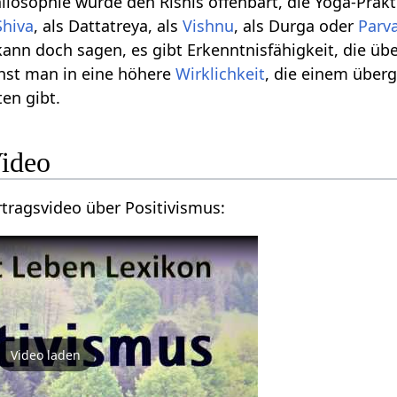
hilosophie wurde den Rishis offenbart, die Yoga-Pra
Shiva
, als Dattatreya, als
Vishnu
, als Durga oder
Parva
nn doch sagen, es gibt Erkenntnisfähigkeit, die üb
st man in eine höhere
Wirklichkeit
, die einem über
en gibt.
vismus‏‎ Video
Hier findest du ein Vortragsvideo über Positivismus‏‎:
Video laden