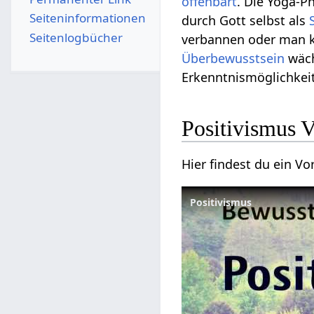
offenbart
. Die Yoga-P
Seiten­­informationen
durch Gott selbst als
Seitenlogbücher
verbannen oder man ka
Überbewusstsein
wäch
Erkenntnismöglichkeit
Positi