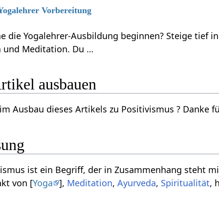
 Yogalehrer Vorbereitung
 die Yogalehrer-Ausbildung beginnen? Steige tief in
 und Meditation. Du …
itivismus‏‎ Artikel ausbauen
Willst du mithelfen beim 
sung
ten und kann interpretiert
kt von [
Yoga
],
Meditation
,
Ayurveda
,
Spiritualität
, 