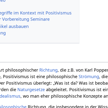
s‏‎ Video
r Vorbereitung Seminare
vismus‏‎ Artikel ausbauen
ung
 Art philosophischer
Richtung
, die z.B. von Karl Popp
e, Positivismus ist eine philosophische
Strömung
, di
 Der Positivismus überlegt: „Was ist da? Was ist beob
rden die
Naturgesetze
abgeleitet. Positivismus ist 
Idealismus
, wo man eher philosophische Konzepte a
ilosophische
Richtung, die insbesondere in der Wiss