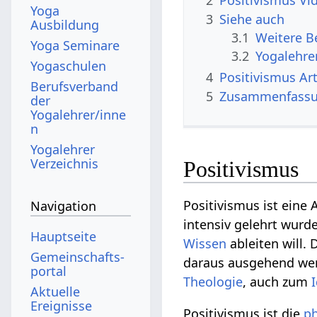
2
Positivismu
Yoga
3
Siehe auch
Ausbildung
3.1
Yoga Seminare
3.2
Yogalehre
Yogaschulen
4
Positi
Berufsverband
5
Zusammenfass
der
Yogalehrer/inne
n
Yogalehrer
Verzeichnis
Positivismus
Positivismus ist eine
Navigation
intensiv gelehrt wurd
Hauptseite
Wissen
ableiten will.
Gemeinschafts­
daraus ausgehend we
portal
Theologie
, auch zum
Aktuelle
Ereignisse
Positivismus ist die
ph