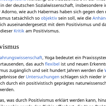
 in der deutschen Sozialwissenschaft, insbesondere i
 Adorno, wie auch Habermas haben sich gegen den r
ivismus tatsächlich so
objektiv
sein soll, wie die
Anhän
ich auseinandergesetzt mit dem Positivismus und da
dieser
Kritik
am Positivismus.
ivismus
fahrungswissenschaft
, Yoga bedeutet ein Praxissyst
hrtausenden, das auch
flexibel
ist und neuen Erkenntn
smus zugänglich und seit hundert Jahren werden die
rgebnisse der
Untersuchungen
schlagen sich nieder i
ch durch ein positivistisch geprägtes naturwissensc
 werden.
as, was durch Positivismus erklärt werden kann, hinau