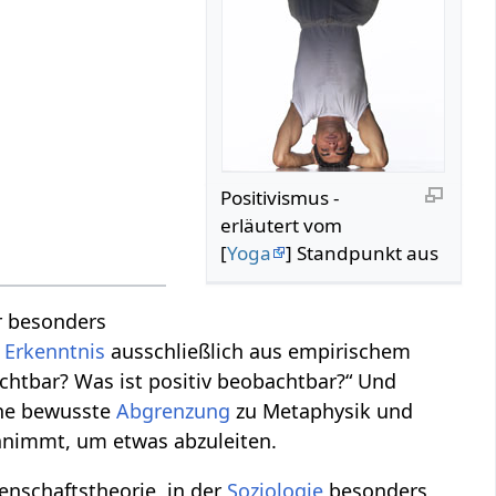
Positivismus‏‎ -
erläutert vom
[
Yoga
] Standpunkt aus
er besonders
e
Erkenntnis
ausschließlich aus empirischem
achtbar? Was ist positiv beobachtbar?“ Und
eine bewusste
Abgrenzung
zu Metaphysik und
nnimmt, um etwas abzuleiten.
enschaftstheorie, in der
Soziologie
besonders