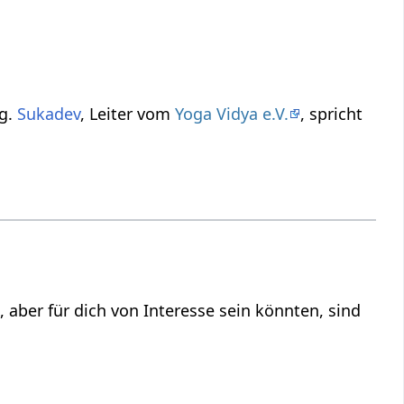
dlung.
Sukadev
, Leiter vom
Yoga Vidya e.V.
, spricht
d