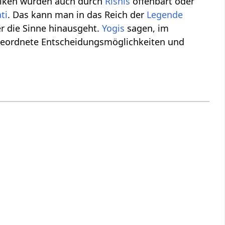
ktiken wurden auch durch
Rishis
offenbart oder
ti
. Das kann man in das Reich der
Legende
er die Sinne hinausgeht.
Yogis
sagen, im
geordnete Entscheidungsmöglichkeiten und