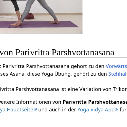
 von Parivritta Parshvottanasana
 Parivritta Parshvottanasana gehört zu den
Vorwärt
eses Asana, diese Yoga Übung, gehört zu den
Stehha
ivritta Parshvottanasana ist eine Variation von Trik
weitere Informationen von
Parivritta Parshvottana
ya Hauptseite
und auch in der
Yoga Vidya App
für