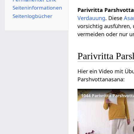
Seiten­­informationen
Parivritta Parshvot
Seitenlogbücher
Verdauung
. Diese
Asa
vorsichtig ausführen
vermeiden oder nur u
Parivritta Par
Hier ein Video mit Üb
Parshvottanasana:
1044 Parivritta Parshvot