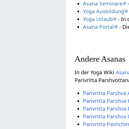
Asana Seminare
-
Yoga Ausbildung
Yoga Urlaub
- In 
Asana Portal
- Di
Andere Asanas
In der Yoga Wiki
Asana
Parivritta Parshvotta
Parivritta Parshv
Parivritta Parshv
Parivritta Parshva
Parivritta Parshva
Parivritta Pashch