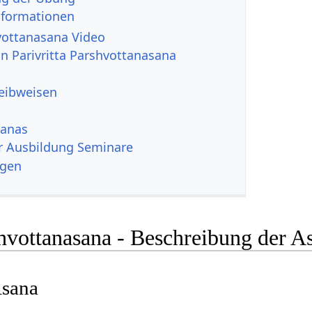
nformationen
hvottanasana Video
on Parivritta Parshvottanasana
reibweisen
sanas
r Ausbildung Seminare
ngen
shvottanasana - Beschreibung der A
Asana