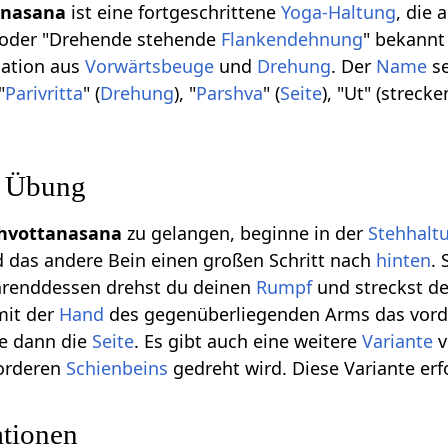
tanasana
ist eine fortgeschrittene
Yoga-Haltung
, die 
 oder "Drehende stehende
Flankendehnung
" bekannt 
nation aus
Vorwärtsbeuge
und
Drehung
. Der
Name
se
"
Parivritta
" (
Drehung
), "
Parshva
" (
Seite
), "Ut" (strecke
r Übung
shvottanasana
zu gelangen, beginne in der
Stehhalt
 das andere Bein einen großen Schritt nach
hinten
.
hrenddessen drehst du deinen
Rumpf
und streckst d
mit der
Hand
des gegenüberliegenden Arms das vorde
e dann die
Seite
. Es gibt auch eine weitere
Variante
v
vorderen
Schienbeins
gedreht wird. Diese Variante er
ationen