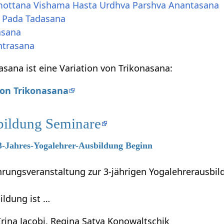
imottana Vishama Hasta Urdhva Parshva Anantasana
ta Pada Tadasana
asana
antrasana
asana ist eine Variation von Trikonasana:
von Trikonasana
bildung Seminare
 3-Jahres-Yogalehrer-Ausbildung Beginn
führungsveranstaltung zur 3-jährigen Yogalehrerausb
ildung ist …
Irina Jacobi, Regina Satya Konowaltschik