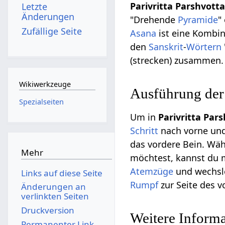
Parivritta Parshvot
Letzte
Änderungen
"Drehende
Pyramide
"
Zufällige Seite
Asana
ist eine Kombi
den
Sanskrit
-
Wörtern
(strecken) zusammen.
Wikiwerkzeuge
Ausführung de
Spezialseiten
Um in
Parivritta Par
Schritt
nach vorne und
das vordere Bein. Wä
Mehr
möchtest, kannst du 
Atemzüge
und wechsl
Links auf diese Seite
Rumpf
zur Seite des 
Änderungen an
verlinkten Seiten
Druckversion
Weitere Inform
Permanenter Link