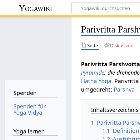
Yogawiki
Parivritta Pars
Seite
Diskussion
Parivritta Parshvot
Pyramide
; die drehend
Hatha Yoga
. Parivrit
umgedreht;
Parshva
- 
Spenden
Spenden für
Inhaltsverzeichnis
Yoga Vidya
1
Parivritta Pars
1.1
Definitio
Yoga lernen
1.2
Ausführu