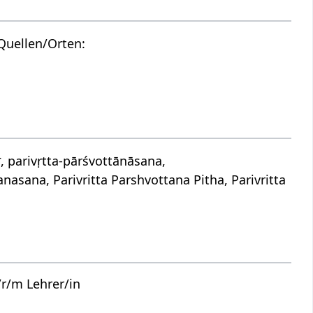
Quellen/Orten:
सन, parivṛtta-pārśvottānāsana,
nasana, Parivritta Parshvottana Pitha, Parivritta
r/m Lehrer/in