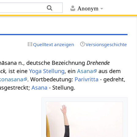
Anonym
Quelltext anzeigen
Versionsgeschichte
śvottānāsana n., deutsche Bezeichnung
Drehende
ck,
ist eine
Yoga Stellung
, ein
Asana
aus dem
ikonasana
. Wortbedeutung:
Parivritta
- gedreht,
usgestreckt;
Asana
- Stellung.