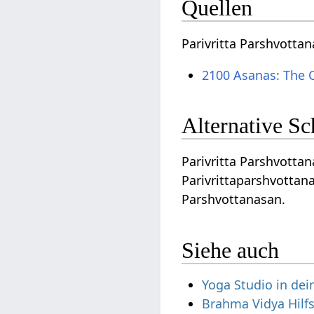
Quellen
Parivritta Parshvotta
2100 Asanas: The 
Alternative S
Parivritta Parshvottana
Parivrittaparshvottana
Parshvottanasan.
Siehe auch
Yoga Studio in de
Brahma Vidya Hilf