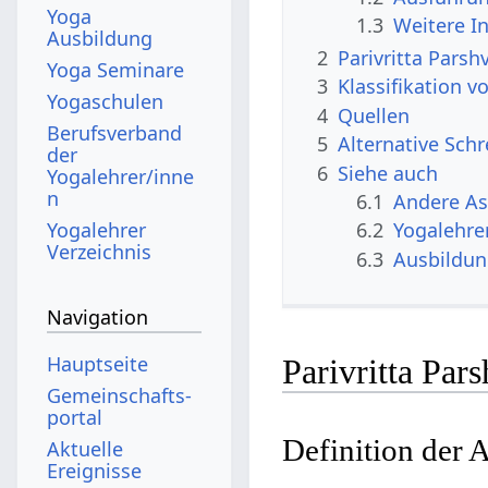
Yoga
1.3
Weitere I
Ausbildung
2
Parivritta Pars
Yoga Seminare
3
Klassifikation v
Yogaschulen
4
Quellen
Berufsverband
5
Alternative Sch
der
6
Siehe auch
Yogalehrer/inne
n
6.1
Andere A
Yogalehrer
6.2
Yogalehre
Verzeichnis
6.3
Ausbildu
Navigation
Hauptseite
Parivritta Par
Gemeinschafts­
portal
Definition der 
Aktuelle
Ereignisse