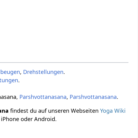
sbeugen
,
Drehstellungen
.
ltungen
.
onasana,
Parshvottanasana
,
Parshvottanasana
.
sana
findest du auf unseren Webseiten
Yoga Wiki
 iPhone oder Android.