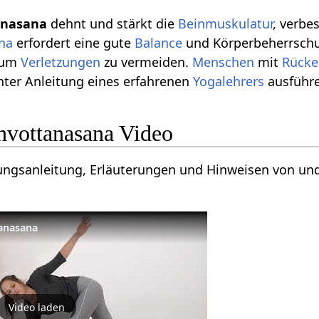
tanasana
dehnt und stärkt die
Beinmuskulatur
, verbe
na
erfordert eine gute
Balance
und Körperbeherrsch
, um
Verletzungen
zu vermeiden.
Menschen
mit
Rück
nter Anleitung eines erfahrenen
Yogalehrers
ausführ
shvottanasana Video
ungsanleitung, Erläuterungen und Hinweisen von und
tanasana
Video laden