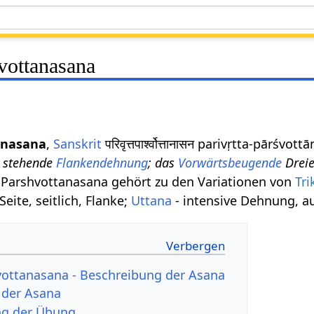
hvottanasana
tanasana
,
Sanskrit
परिवृत्तपार्श्वोत्तानासन parivṛtta-pār
e stehende
Flankendehnung
; das
Vorwärtsbeugende
Dreie
ta Parshvottanasana gehört zu den Variationen von
Tr
Seite, seitlich, Flanke;
Uttana
- intensive Dehnung, a
hvottanasana - Beschreibung der Asana
n der Asana
ng der Übung