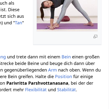
auch als
ist. Diese
tzt sich aus
n) und "
Tan
"
ung
und trete dann mit einem
Bein
einen großen
 Strecke beide Beine und beuge dich dann über
en gegenüberliegenden
Arm
nach oben. Wenn du
re Bein greifen. Halte die
Position
für einige
on
Parivritta Parshvottanasana
, bei der der
fordert mehr
Flexibilität
und
Stabilität
.