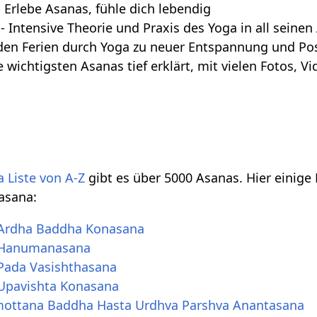
 Erlebe Asanas, fühle dich lebendig
- Intensive Theorie und Praxis des Yoga in all seine
den Ferien durch Yoga zu neuer Entspannung und Posi
e wichtigsten Asanas tief erklärt, mit vielen Fotos, 
 Liste von A-Z
gibt es über 5000 Asanas. Hier einige
nasana:
a Ardha Baddha Konasana
a Hanumanasana
 Pada Vasishthasana
 Upavishta Konasana
imottana Baddha Hasta Urdhva Parshva Anantasana