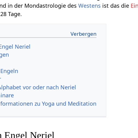
und in der Mondastrologie des
Westens
ist das die
Ei
28 Tage.
Engel Neriel
ngen
 Engeln
r
Alphabet vor oder nach Neriel
inare
nformationen zu Yoga und Meditation
n Engel Neriel