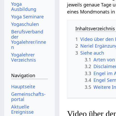
Yoga
jeweils genaue Tage 
Ausbildung
eines Mondmonats in 
Yoga Seminare
Yogaschulen
Inhaltsverzeichnis
Berufsverband
der
1
Video über den 
Yogalehrer/inne
2
Neriel Ergänzu
n
3
Siehe auch
Yogalehrer
3.1
Arten von
Verzeichnis
3.2
Disclaime
3.3
Engel im 
Navigation
3.4
Engel Sem
Hauptseite
3.5
Weitere I
Gemeinschafts­
portal
Aktuelle
Ereignisse
Video über de