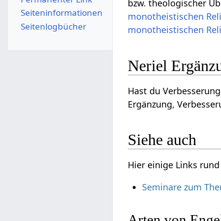
bzw. theologischer Übe
Seiten­­informationen
monotheistischen
Rel
Seitenlogbücher
monotheistischen
Rel
Neriel Ergänz
Hast du Verbesserungs
Ergänzung, Verbesseru
Siehe auch
Hier einige Links run
Seminare zum The
Arten von Enge