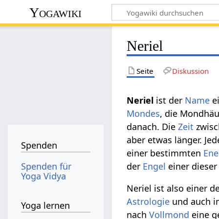
Yogawiki
Neriel
Seite
Diskussion
Neriel
ist der
Name
e
Mondes
, die Mondhäu
danach. Die
Zeit
zwisc
aber etwas länger. Je
Spenden
einer bestimmten
Ene
Spenden für
der
Engel
einer dieser
Yoga Vidya
Neriel ist also einer 
Astrologie
und auch 
Yoga lernen
nach
Vollmond
eine ge