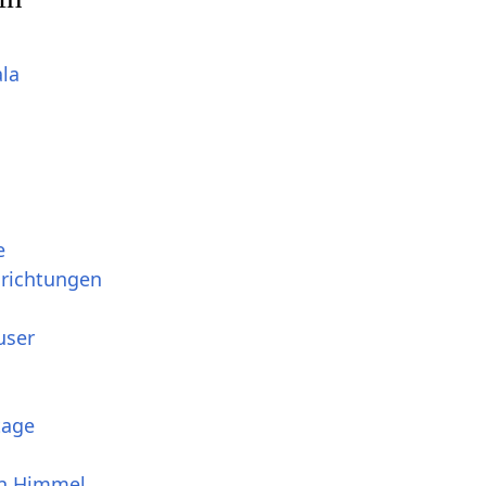
ala
e
srichtungen
user
tage
en Himmel