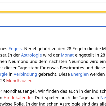
ines
Engels
. Neriel gehört zu den 28 Engeln die di
ser. In der
Astrologie
wird der
Monat
eingeteilt in 2
hen Neumond und dem nächsten Neumond wird eingete
der dieser Tage steht für etwas Bestimmtes und dies
rgie
in
Verbindung
gebracht. Diese
Energien
werden 
 28
Mondhäuser
.
der Mondhausengel. Wir finden das auch in der indisc
im
Hindukalender
. Dort spielen auch die Tage nach
N
wisse Rolle. In der indischen Astrologie sind das all