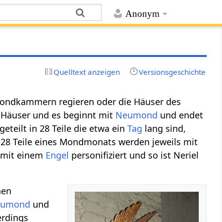
Anonym
Quelltext anzeigen
Versionsgeschichte
e Mondkammern regieren oder die Häuser des
8 Häuser und es beginnt mit
Neumond
und endet
ilt in 28 Teile die etwa ein
Tag
lang sind,
e 28 Teile eines Mondmonats werden jeweils mit
mit einem
Engel
personifiziert und so ist Neriel
hen
eumond
und
erdings