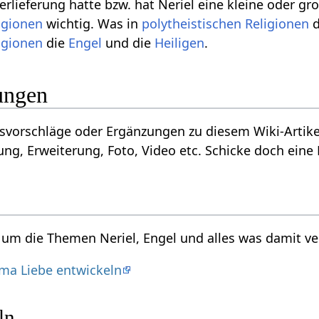
rlieferung hatte bzw. hat Neriel eine kleine oder gr
igionen
wichtig. Was in
polytheistischen
Religionen
d
igionen
die
Engel
und die
Heiligen
.
ungen
vorschläge oder Ergänzungen zu diesem Wiki-Artikel 
ng, Erweiterung, Foto, Video etc. Schicke doch eine 
d um die Themen Neriel, Engel und alles was damit ve
ma Liebe entwickeln
ln