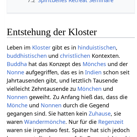
7.2
Spirituelles Retreat Seminare
Entstehung der Kloster
Leben im
Kloster
gibt es in
hinduistischen
,
buddhistischen
und
christlichen
Kontexten.
Buddha
hat das Konzept des
Mönches
und der
Nonne
aufgegriffen, das es in
Indien
schon seit
Jahrtausenden gibt, und letztlich Tausende
vielleicht Zehntausende zu
Mönchen
und
Nonnen
geweiht. Zu Anfang hieß das, dass die
Mönche
und
Nonnen
durch die Gegend
gegangen sind. Sie hatten kein
Zuhause
, sie
waren
Wandermönche
. Nur für die
Regenzeit
waren sie irgendwo fest. Später hat sich jedoch