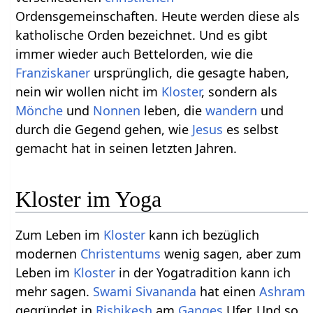
Ordensgemeinschaften. Heute werden diese als
katholische Orden bezeichnet. Und es gibt
immer wieder auch Bettelorden, wie die
Franziskaner
ursprünglich, die gesagte haben,
nein wir wollen nicht im
Kloster
, sondern als
Mönche
und
Nonnen
leben, die
wandern
und
durch die Gegend gehen, wie
Jesus
es selbst
gemacht hat in seinen letzten Jahren.
Kloster im Yoga
Zum Leben im
Kloster
kann ich bezüglich
modernen
Christentums
wenig sagen, aber zum
Leben im
Kloster
in der Yogatradition kann ich
mehr sagen.
Swami Sivananda
hat einen
Ashram
gegründet in
Rishikesh
am
Ganges
Ufer. Und so